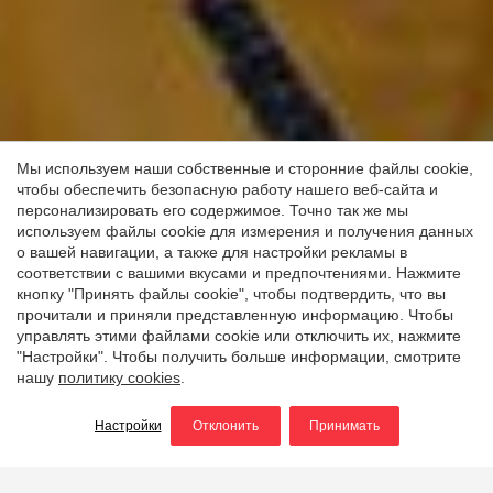
Сохранить настройки
Принять все
Мы используем наши собственные и сторонние файлы cookie,
чтобы обеспечить безопасную работу нашего веб-сайта и
персонализировать его содержимое. Точно так же мы
используем файлы cookie для измерения и получения данных
о вашей навигации, а также для настройки рекламы в
соответствии с вашими вкусами и предпочтениями. Нажмите
кнопку "Принять файлы cookie", чтобы подтвердить, что вы
прочитали и приняли представленную информацию. Чтобы
управлять этими файлами cookie или отключить их, нажмите
"Настройки". Чтобы получить больше информации, смотрите
нашу
политику cookies
.
Настройки
Отклонить
Принимать