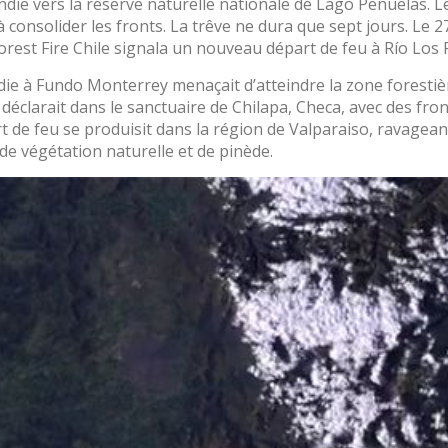
ndie vers la réserve naturelle nationale de Lago Peñuelas. Le
à consolider les fronts. La trêve ne dura que sept jours. Le 27 
orest Fire Chile signala un nouveau départ de feu à Río Los 
die à Fundo Monterrey menaçait d’atteindre la zone forestiè
déclarait dans le sanctuaire de Chilapa, Checa, avec des fron
t de feu se produisit dans la région de Valparaiso, ravagea
 de végétation naturelle et de pinède.
Commencer la
session
User
*
Mot de passe
*