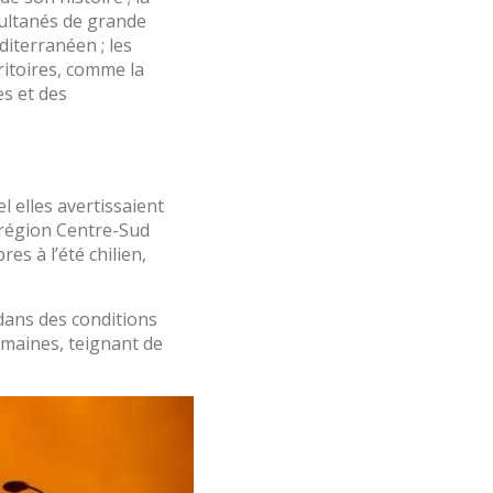
ultanés de grande
diterranéen ; les
 Les
ritoires, comme la
vité du
re des
es et des
e
 elles avertissaient
a région Centre-Sud
es à l’été chilien,
les choix
ur le
dans des conditions
emaines, teignant de