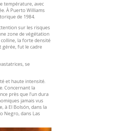
de température, avec
ée. À Puerto Williams
torique de 1984.
ttention sur les risques
 une zone de végétation
olline, la forte densité
 gérée, fut le cadre
astatrices, se
é et haute intensité.
te. Concernant la
ence près que l’un dura
onomiques jamais vus
, à El Bolsón, dans la
Río Negro, dans Las