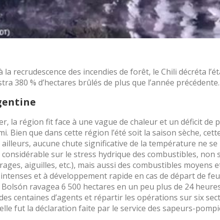
 à la recrudescence des incendies de forêt, le Chili décréta l’é
stra 380 % d’hectares brûlés de plus que l’année précédente.
gentine
er, la région fit face à une vague de chaleur et un déficit de 
. Bien que dans cette région l’été soit la saison sèche, cett
 ailleurs, aucune chute significative de la température ne se
t considérable sur le stress hydrique des combustibles, non
ages, aiguilles, etc.), mais aussi des combustibles moyens et
intenses et à développement rapide en cas de départ de feu).
El Bolsón ravagea 6 500 hectares en un peu plus de 24 heure
 des centaines d’agents et répartir les opérations sur six se
 telle fut la déclaration faite par le service des sapeurs-pomp