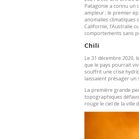
Analys
Patagonie a connu un 
ampleur ; le premier ép
Ils perm
anomalies climatiques d
informat
Web pour
Californie, l’Australie 
amélior
comportements sans pr
utilisat
préféren
Chili
meilleu
Le 31 décembre 2020, le
Market
que le pays pourrait vi
souffrit une crise hydri
Ces cook
personne
laissaient présager un 
navigat
site Web
La première grande pert
topographiques défavor
rouge le ciel de la ville