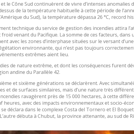
e et le Cône Sud continuèrent de vivre d’intenses anomalies 
dessus de la température habituelle à cette période de l’ann
l’Amérique du Sud), la température dépassa 26 °C, record his
ment technique du service de gestion des incendies attira l’a
ont froid venant du Pacifique. La somme de ces facteurs, dans
nt avec les zones d’interphase situées sur le versant d’une c
végétation environnante, qui n’est pas toujours correctement
vénements extrêmes aient lieu.
dies de nature extrême, et dont les conséquences furent dév
gion andine du Parallèle 42.
ième et sixième générations se déclarèrent. Avec simultanéit
s et de surfaces similaires, mais d’une nature très différen
 incendies ravagèrent près de 15 000 hectares, à cette différ
neuf heures, avec des impacts environnementaux et socio-éc
se déclara dans le complexe Costa del Tornero et El Boquete
L’autre débuta à Chubut, la province attenante, au sud de 