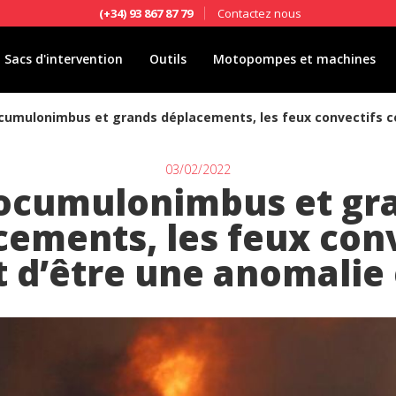
Contactez nous
(+34) 93 867 87 79
Sacs d'intervention
Outils
Motopompes et machines
cumulonimbus et grands déplacements, les feux convectifs c
03/02/2022
ocumulonimbus et gr
cements, les feux conv
 d’être une anomalie