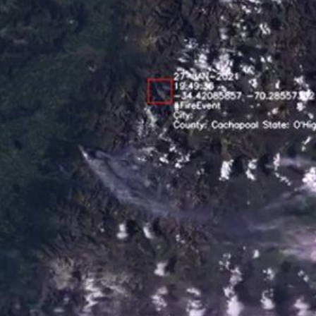
Commencer la session
Tu as oublié ton mot de passe?
O
Créer un compte