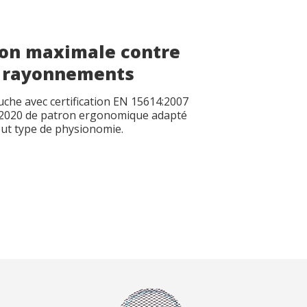
ion maximale contre
s rayonnements
che avec certification EN 15614:2007
:2020 de patron ergonomique adapté
out type de physionomie.
file
file
*
*