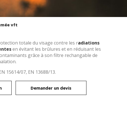
umée vft
otection totale du visage contre les r
adiations
entes
en évitant les brûlures et en réduisant les
contaminants grâce à son filtre rechangable de
halation.
EN 15614/07, EN 13688/13​.
n
Demander un devis
rs actif
llation.
te,
qu'une