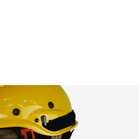
 Les
vité du
re des
e
les choix
ur le