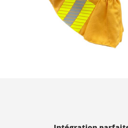
Analys
Ils perm
informat
Web pour
amélior
utilisat
préféren
meilleu
Market
Ces cook
personne
navigat
site Web
Intégration parfait