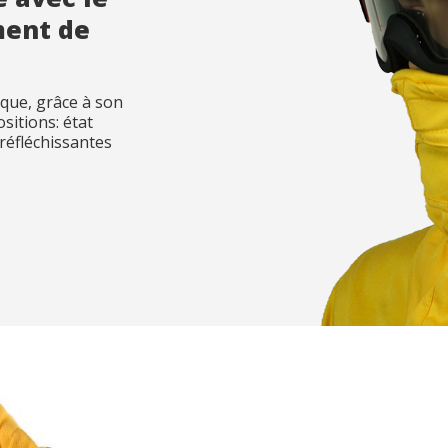
ment de
sque, grâce à son
sitions: état
s réfléchissantes