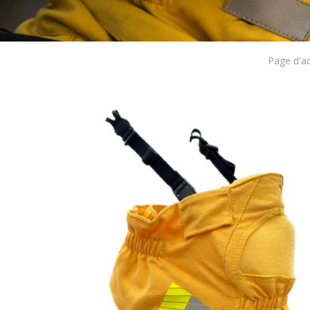
Page d'ac
Modif
Techni
Ce site 
d'amélio
L'utilis
empêcher
telle ac