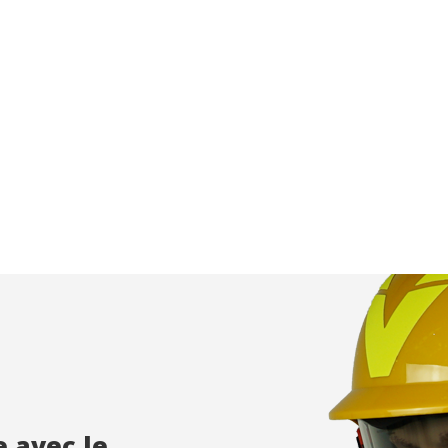
e et Personnalisation
ettent le suivi et l'analyse du comportement des utilisateurs de ce site.
ions collectées via ce type de cookies sont utilisées pour mesurer l'acti
 l'élaboration des profils de navigation des utilisateurs afin d'introdui
ations basées sur l'analyse des données d'utilisation effectuée par les
eurs du service. . Ils nous permettent de sauvegarder les informations d
ce de l'utilisateur pour améliorer la qualité de nos services et offrir une
re expérience grâce aux produits recommandés.
ing et Publicité
ies sont utilisés pour stocker des informations sur les préférences et 
ls de l'utilisateur grâce à l'observation continue de ses habitudes de
ion. Grâce à eux, nous pouvons connaître les habitudes de navigation s
 et afficher des publicités liées au profil de navigation de l'utilisateur.
Enregistrer les paramètres
Tout accepter
e avec le