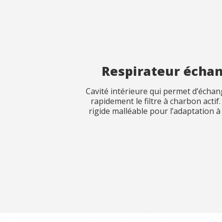
Observat
Observat
Respirateur écha
Cavité intérieure qui permet d’échan
rapidement le filtre à charbon actif
rigide malléable pour l’adaptation à 
J'ai lu e
J'ai lu e
Env
Env
Normes
Normes
: E
: E