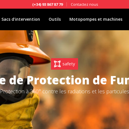
Contactez nous
(+34) 93 867 87 79
Sacs d'intervention
Outils
Motopompes et machines
safety
 de Protection de Fu
Protection à 360° contre les radiations et les particule