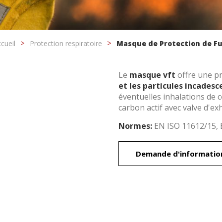
cueil
Protection respiratoire
Masque de Protection de F
Le
masque vft
offre une pr
et les particules incadesc
éventuelles inhalations de 
carbon actif avec valve d'ex
ier les cookies
Normes:
EN ISO 11612/15, 
Demande d'informatio
que et Fonctionnel
Toujou
Web utilise ses propres cookies pour collecter des informations afin
rer nos services. Si vous continuez à naviguer, vous acceptez leur insta
ateur a la possibilité de configurer son navigateur, pouvant, s'il le souhai
 leur installation sur son disque dur, même s'il doit garder à l'esprit 
tion peut entraîner des difficultés de navigation sur le site.