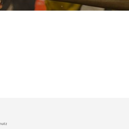
kzeptire
hutz