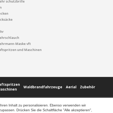
hr schutzbrille
m
ecken
cksäcke
ohr
ehrschlauch
ehrmann-Maske vft
ftspritzen und Maschinen
aftspritzen
Waldbrandfahrzeuge
Aerial
Zubehör
aschinen
hren Inhalt zu personalisieren. Ebenso verwenden wir
assen. Drücken Sie die Schaltfläche "Alle akzeptieren",