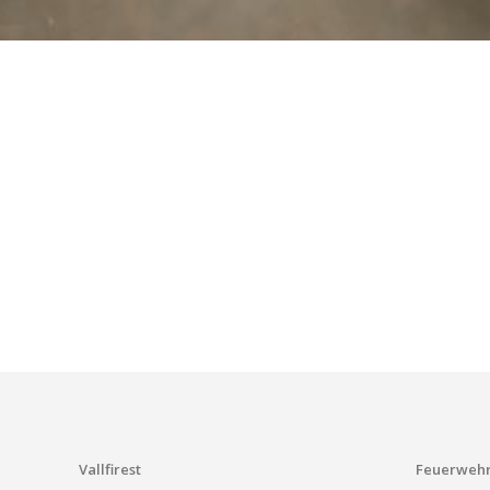
Ich hab
diese
Se
Vallfirest
Feuerwehr