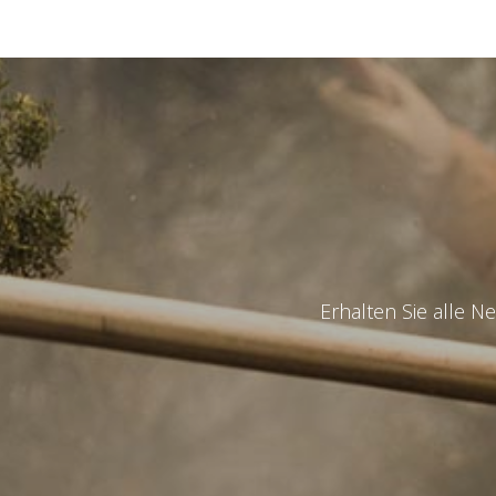
Katalogs
Land
*
Erhalten Sie alle N
State
*
Observat