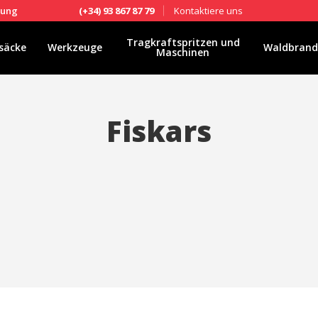
Kontaktiere uns
fung
(+34) 93 867 87 79
Tragkraftspritzen und
säcke
Werkzeuge
Waldbrand
Maschinen
Fiskars
ies ändern
k und Funktional
Imm