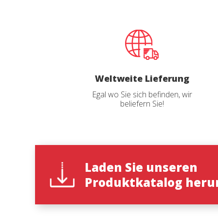
Diese W
Dienste
Benutze
verhind
dass di
Analy
Weltweite Lieferung
Sie erm
Egal wo Sie sich befinden, wir
Website
beliefern Sie!
verwend
erstell
Verbess
Benutze
durch e
Market
Laden Sie unseren
Katalo
Diese C
Produktkatalog heru
persönl
seiner 
auf der
Name
*
anzeige