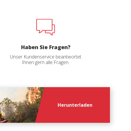
 unsere
ion. Der
 zu
muss,
Haben Sie Fragen?
er
Unser Kundenservice beantwortet
Ihnen gern alle Fragen.
le zu
Dienstes
onen des
rn und
Herunterladen
htung
heiten
rs