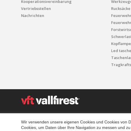
Kooperationsvereinbarung
Werkzeug
Vertriebsstellen
Rucksäcke
Nachrichten
Feuerweh
Feuerwehr
Forstwirts
Schwerlas
Kopflampe
Led tasch
Taschenla
Tragkrafts
Polígon Industrial el Molinot, SN - 08471 Vallgorguina
Wir verwenden unsere eigenen Cookies und Cookies von Drit
T. (+34) 93 867 87 79 F. (+34) 93 688 96 25
Cookies, um Daten über Ihre Navigation zu messen und zu 