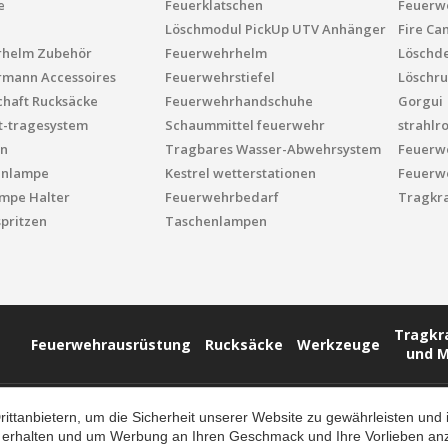
e
Feuerklatschen
Feuerwe
Löschmodul PickUp UTV Anhänger
Fire Ca
rhelm Zubehör
Feuerwehrhelm
Löschd
mann Accessoires
Feuerwehrstiefel
Löschru
chaft Rucksäcke
Feuerwehrhandschuhe
Gorgui
t-tragesystem
Schaummittel feuerwehr
strahlr
n
Tragbares Wasser-Abwehrsystem
Feuerw
enlampe
Kestrel wetterstationen
Feuerw
mpe Halter
Feuerwehrbedarf
Tragkra
pritzen
Taschenlampen
Tragkr
Feuerwehrausrüstung
Rucksäcke
Werkzeuge
und M
tanbietern, um die Sicherheit unserer Website zu gewährleisten und i
erhalten und um Werbung an Ihren Geschmack und Ihre Vorlieben anzup