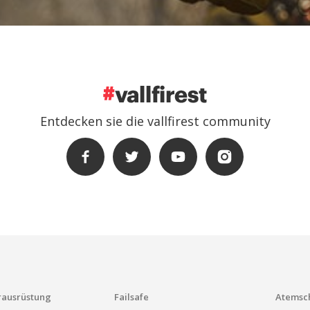
Ein konto erstellen
e die Avertissement légal und die Datenschutzbestimmugen gelesen und a
Entdecken sie die vallfirest community
nden
ausrüstung
Failsafe
Atemsc