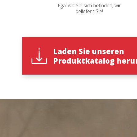
auf der
Egal wo Sie sich befinden, wir
anzeige
beliefern Sie!
Katalo
Name
*
Laden Sie unseren
Produktkatalog heru
Katalogs
Land
*
State
*