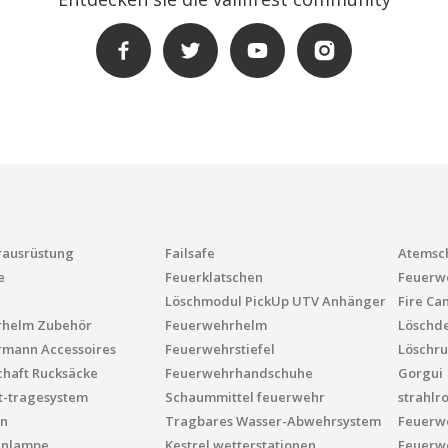
ausrüstung
Failsafe
Atemsc
e
Feuerklatschen
Feuerwe
Löschmodul PickUp UTV Anhänger
Fire Ca
rhelm Zubehör
Feuerwehrhelm
Löschd
mann Accessoires
Feuerwehrstiefel
Löschru
chaft Rucksäcke
Feuerwehrhandschuhe
Gorgui
t-tragesystem
Schaummittel feuerwehr
strahlr
n
Tragbares Wasser-Abwehrsystem
Feuerw
enlampe
Kestrel wetterstationen
Feuerw