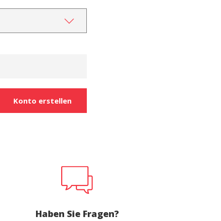
er aktiv
 unsere
ion. Der
 zu
muss,
Konto erstellen
er
le zu
Dienstes
onen des
rn und
htung
Haben Sie Fragen?
heiten