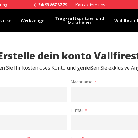
Kontaktiere uns
fung
(+34) 93 867 87 79
Tragkraftspritzen und
säcke
Werkzeuge
Waldbrand
Maschinen
Erstelle dein konto Vallfires
len Sie Ihr kostenloses Konto und genießen Sie exklusive A
Nachname
*
E-mail
*
ies ändern