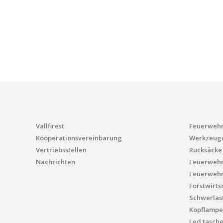
Vallfirest
Feuerwehr
Kooperationsvereinbarung
Werkzeug
Vertriebsstellen
Rucksäcke
Nachrichten
Feuerweh
Feuerwehr
Forstwirts
Schwerlas
Kopflampe
Led tasch