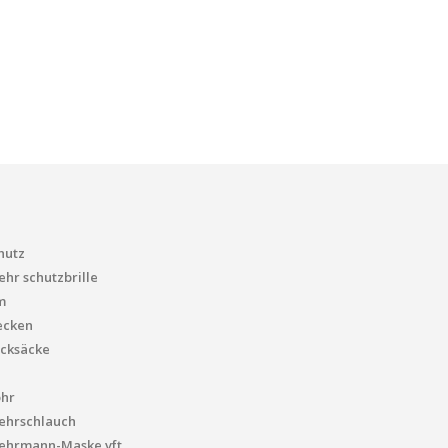
hutz
hr schutzbrille
m
ecken
cksäcke
ohr
ehrschlauch
ehrmann-Maske vft