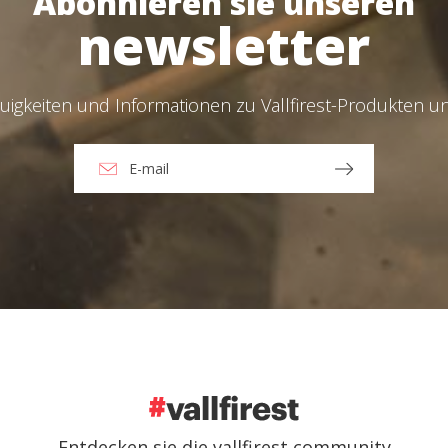
Abonnieren sie unseren
newsletter
Einloggen
ions
Sie haben ihr passwort vergessen?
euigkeiten und Informationen zu Vallfirest-Produkten 
O
Ein konto erstellen
e die Avertissement légal und die Datenschutzbestimmugen gelesen und a
nden
Entdecken sie die vallfirest community