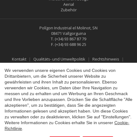
Aerial
Zubehör
Polígon Industrial el Molinot, SN
08471 Vallgorguina
T.
(+34) 93 867 87 79
F.
(+34) 93 688 96 25
Kontakt
Qualitäts- und Umweltpolitik
Rechtshinweis
Datenschutzbestimmungen
Cookies-Richtlinie
Social-Media-Richtlinie
Rückgabe- und Erstattungspolitik
Wir verwenden unsere eigenen Cookies und Cookies von
Drittanbietern, um die Sicherheit unserer Website zu
gewährleisten und ihren Inhalt zu personalisieren. Ebenso
Konfiguration speichern
Alle akzeptieren
verwenden wir Cookies, um Daten über Ihre Navigation zu
messen und zu erhalten und um Werbung an Ihren Geschmack
und Ihre Vorlieben anzupassen. Drücken Sie die Schaltfläche "Alle
akzeptieren", um zu bestätigen, dass Sie die angezeigten
Informationen gelesen und akzeptiert haben. Um diese Cookies
zu verwalten oder zu deaktivieren, klicken Sie auf "Einstellungen".
Weitere Informationen zu Cookies erhalte Sie in unserer
Cookie-
Richtlinie
.
©2026 Vallfirest
All rights reserved