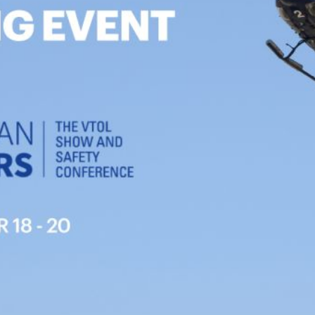
ier les cookies
que et Fonctionnel
Toujou
Web utilise ses propres cookies pour collecter des informations afin
rer nos services. Si vous continuez à naviguer, vous acceptez leur insta
ateur a la possibilité de configurer son navigateur, pouvant, s'il le souhai
 leur installation sur son disque dur, même s'il doit garder à l'esprit 
tion peut entraîner des difficultés de navigation sur le site.
e et Personnalisation
ettent le suivi et l'analyse du comportement des utilisateurs de ce site.
ions collectées via ce type de cookies sont utilisées pour mesurer l'acti
 l'élaboration des profils de navigation des utilisateurs afin d'introdui
ations basées sur l'analyse des données d'utilisation effectuée par les
eurs du service. . Ils nous permettent de sauvegarder les informations d
ce de l'utilisateur pour améliorer la qualité de nos services et offrir une
re expérience grâce aux produits recommandés.