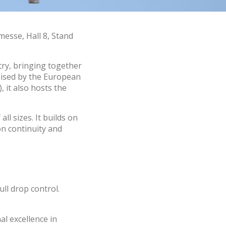
esse, Hall 8, Stand
les choix
ur le
try, bringing together
anised by the European
 it also hosts the
ll sizes. It builds on
on continuity and
ull drop control.
l excellence in