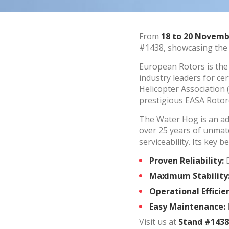
Market
From
18 to 20 Novemb
Ces cook
#1438, showcasing the 
personne
navigat
European Rotors is the 
site Web
industry leaders for ce
Helicopter Association 
prestigious EASA Rotor
The Water Hog is an adva
over 25 years of unmatc
serviceability. Its key b
Proven Reliability:
D
Maximum Stability
Operational Efficie
Easy Maintenance:
Visit us at
Stand #1438