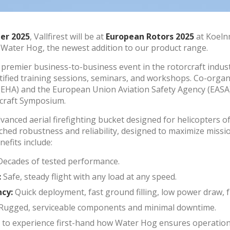
ing et Publicité
er 2025
, Vallfirest will be at
European Rotors 2025
at Koelnm
ies sont utilisés pour stocker des informations sur les préférences et 
Water Hog, the newest addition to our product range.
ls de l'utilisateur grâce à l'observation continue de ses habitudes de
ion. Grâce à eux, nous pouvons connaître les habitudes de navigation s
premier business-to-business event in the rotorcraft indus
 et afficher des publicités liées au profil de navigation de l'utilisateur.
rtified training sessions, seminars, and workshops. Co-org
(EHA) and the European Union Aviation Safety Agency (EASA),
Enregistrer les paramètres
Tout accepter
craft Symposium.
nced aerial firefighting bucket designed for helicopters of a
hed robustness and reliability, designed to maximize missi
enefits include:
ecades of tested performance.
:
Safe, steady flight with any load at any speed.
ncy:
Quick deployment, fast ground filling, low power draw, f
Rugged, serviceable components and minimal downtime.
to experience first-hand how Water Hog ensures operationa