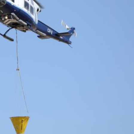
rs actif
llation.
te,
qu'une
 Les
vité du
re des
e