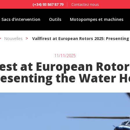
Contactez nous
(+34) 93 867 87 79
Sacs d'intervention
Outils
Motopompes et machines
Nouvelles
Vallfirest at European Rotors 2025: Presentin
11/11/2025
rest at European Rotor
resenting the Water H