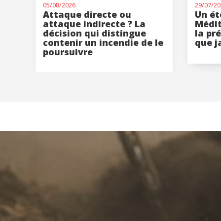
05/08/2026
29/07/20
Attaque directe ou
Un ét
attaque indirecte ? La
Médit
décision qui distingue
la pr
contenir un incendie de le
que j
poursuivre