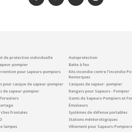
 de protection individuelle
Autoprotection
sapeur-pompier
Batte à feu
ervention pour sapeurs-pompiers
Kits incendie contre l’incendie P
Remorques
es pour casque de sapeur-pompier
Casques de sapeur- pompier
es de sapeur-pompier
Rangers pour Sapeurs - Pompier
 forestiers
Gants de Sapeurs-Pompiers et For
portage
Émulseurs
ches frontales
Systèmes de défense portables
D
Stations météorologiques
de lampes
Vêtement pour Sapeurs-Pompiers