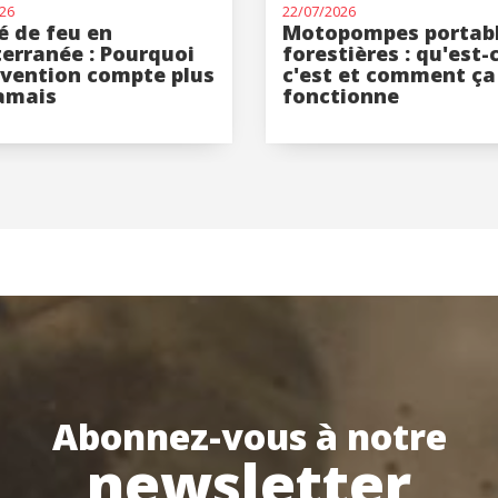
26
22/07/2026
Commencer la session
é de feu en
Motopompes portab
erranée : Pourquoi
forestières : qu'est-
évention compte plus
c'est et comment ça
Tu as oublié ton mot de passe?
amais
fonctionne
O
Créer un compte
Abonnez-vous à notre
newsletter