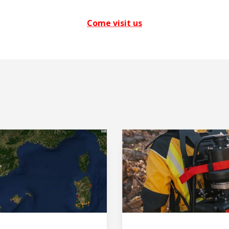
Come visit us
Commencer la
session
User
*
Mot de passe
*