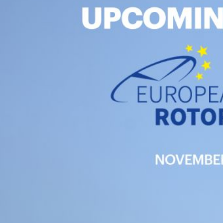
Modif
Techni
Ce site 
d'amélio
L'utilis
empêcher
telle ac
Analys
Ils perm
informat
Web pour
amélior
utilisat
préféren
meilleu