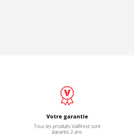
fonction
Pulaski
pour les
ocailleux et les racines l'angle
 est la nouveauté.
ent à la version 1 celle-ci
'une inclinaison de 6° et d'un
uilibre qui en améliore ses
, au couper comme au creuser.
Votre garantie
Tous les produits Vallfirest sont
garantis 2 ans