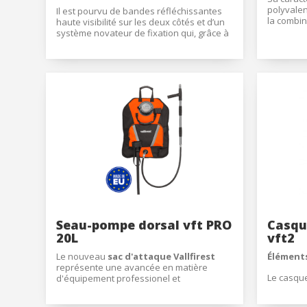
polyvalen
Il est pourvu de bandes réfléchissantes 
la combina
haute visibilité sur les deux côtés et d’un 
dans l'ex
système novateur de fixation qui, grâce à 
une seule
son système velcro à double position, en 
qu'à tran
service et au repos, permet de le mettre 
plusieurs
en place sans avoir à enlever le casque et 
ainsi pouvoir le transporter 
Les modif
commodément suspendu autour du cou 
l'équilibr
lorsque l’utilisateur ne s’en sert pas.
des matér
La
Gorg
centrale 
laquelle 
pour chaq
être remp
Seau-pompe dorsal vft PRO
Casqu
20L
vft2
Le nouveau
sac d'attaque Vallfirest
Éléments
représente une avancée en matière
Le casque
d'équipement professionel et
de PC/AB
ergonomique, offrant un meilleur
ventilati
rendement et plus d'opérativité pour les