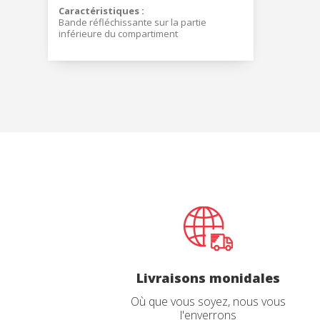
Caractéristiques :
Bande réfléchissante sur la partie
inférieure du compartiment
Noir et orange
Matériau : 1000D Cordura®
Taille unique
Système de fermeture par crémaillère
Dans sa 
terrains r
d'attaque
Contrairem
dispose d
nouvel éq
fonctions
Livraisons monidales
Où que vous soyez, nous vous
l'enverrons