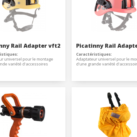
Commencer la session
ions
Tu as oublié ton mot de passe?
nny Rail Adapter vft2
Picatinny Rail Adapt
O
istiques
:
Caractéristiques
:
r universel pour le montage
Adaptateur universel pour le m
nde variété d'accessoires
d'une grande variété d'accessoi
es sur le marché.
disponibles sur le marché.
Créer un compte
e avec les casques vft2
Compatible avec les casques vft
ment / désaccouplement rapide
Accouplement / désaccouplemen
soires montés sur le système
des accessoires montés sur le 
t j'accepte le Avertissement légal et les Politiques de confidentialite
de rail.
 légère et durable.
Structure légère et durable.
 un crochet pour ruban de 15
Comprend un crochet pour ruba
mm.
oyer
 Nylon
Matériel: Nylon PA66
ts support latérale: 140 x 70
Mésurements support latérale: 1
mm.
ts support frontale: 92,5 x 60
Mésurements support frontale: 9
mm.
éral: 49,5 g
Poids général: 67 g