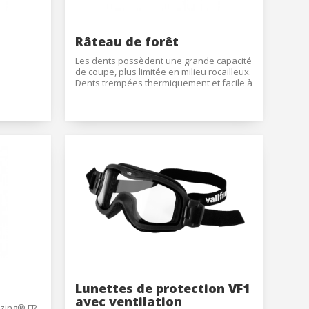
 ou un
 Les
Râteau de forêt
vité du
re des
Les dents possèdent une grande capacité
de coupe, plus limitée en milieu rocailleux.
e
Dents trempées thermiquement et facile à
remplacer.
Caractéristiques :
Haut de gamme américain.
Manche de 129 cm.
Normes : A1, B1, C4
les choix
UNE - EN ISO9151:1995
UNE - EN ISO11612:2010
ur le
UNE - EN ISO6942:2002
Lunettes de protection VF1
avec ventilation
nzing® FR