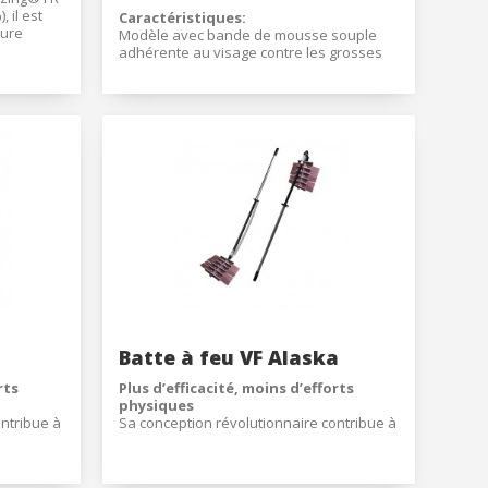
 il est
Caractéristiques:
ture
Modèle avec bande de mousse souple
x points
adhérente au visage contre les grosses
 une
poussières et les métaux fondus
et le cou
Bande de mousse antiallergique
uvre-
adhérente au visage
us les
Écran de polycarbonate double, extérieur
anti-rayures et intérieur anti-buée
Bandeau élastique à décrochage latéral
rapide
Tous les matériaux des lunettes sont
retardants au feu (bandeau élastique,
monture, écran, etc)
Double écran de protection pare-balles
Batte à feu VF Alaska
rts
Plus d’efficacité, moins d’efforts
physiques
ontribue à
Sa conception révolutionnaire contribue à
de
optimiser les efforts physiques de
 ? Son
manière plus efficace ; comment ? Son
 coup de
manche flexible génère un effet coup de