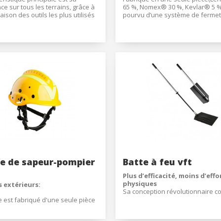
ce sur tous les terrains, grâce à
65 %, Nomex® 30 %, Kevlar® 5 %),
ison des outils les plus utilisés
pourvu d’une système de ferme
tinction des feux de forêt sur
centrale, auto-agrippant, avec si
 lame multifonction, n'ayant plus
de fixation arrière pour assurer
sporter un seul outil au lieu de
parfaite adaptation sur la nuque 
.
et une protection optimale. Le co
nuque vft est compatible avec to
ications réalisées ont amélioré
types de casques de protection.
e, les fonctions et la durée de vie
iaux utilisés.
ui
est composée d'une lame
en alliage d'aluminium sur
sont fixés les différents éléments
ue fonction qui peuvent donc
lacés.
e de sapeur-pompier
Batte à feu vft
Plus d’efficacité, moins d’effo
physiques
 extérieurs:
Sa conception révolutionnaire c
optimiser les efforts physiques 
 est fabriqué d'une seule pièce
manière plus efficace ; comment
S et dispose d'un système de
manche flexible génère un effet
on, ancrage pour lunettes, pinces