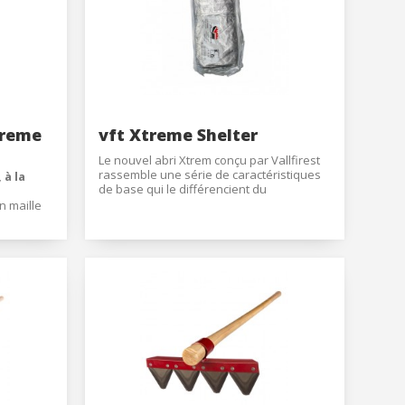
treme
vft Xtreme Shelter
Le nouvel abri Xtrem conçu par Vallfirest
rassemble une série de caractéristiques
 à la
de base qui le différencient du
traditionnel Fire Shelter II. L'utilisation
n maille
d'une nouvelle composition de matériaux
permet une amélioration significative des
performances au niveau de l'isolement
é sur la
(voir graphique) et le nouveau design
ergonomique basé sur la position fœtale
k®,
rs actif
permet une réduction significative du
poids et du volume, étant ainsi plus facile
té de 2,8
à transporter et à utiliser. .
ar le
llation.
age et le
te,
par la
qu'une