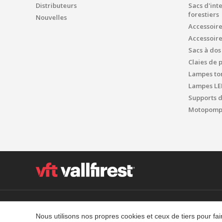
Distributeurs
Sacs d'int
forestiers
Nouvelles
Accessoir
Accessoir
Sacs à dos
Claies de 
Lampes tor
Lampes LE
Supports 
Motopompe
Polígon Industrial el Molinot, SN - 08471 Vallgorguina
T. (+34) 93 867 87 79 F. (+34) 93 688 96 25
Nous utilisons nos propres cookies et ceux de tiers pour f