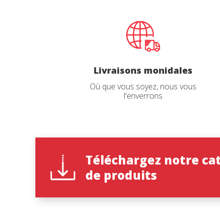
navigat
site Web
Demand
Livraisons monidales
Où que vous soyez, nous vous
l'enverrons
Nom
*
Langue d
Téléchargez notre ca
de produits
Pays
*