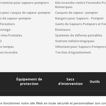
ervention pour sapeurs-pompiers
Kits incendie contre l’incendie P
Remorques
es pour casque de sapeur-pompier
Casques de sapeur- pompier
es de sapeur-pompier
Rangers pour Sapeurs - Pompier
 forestiers
Gants de Sapeurs-Pompiers et For
portage
Émulseurs
ches frontales
Systèmes de défense portables
D
Stations météorologiques
de lampes
Vêtement pour Sapeurs-Pompiers
s Incendie
Torches d'égouttement
Équipement de
Sacs
Outils
protection
d'intervention
aire fonctionner notre site Web en toute sécurité et personnaliser son 