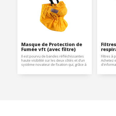
Modif
Techni
Ce site 
d'amélio
L'utilis
empêcher
telle ac
Masque de Protection de
Filtre
Fumée vft (avec filtre)
respir
Analys
Il est pourvu de bandes réfléchissantes 
Filtres à 
haute visibilité sur les deux côtés et d’un 
Achetez 
Ils perm
système novateur de fixation qui, grâce à 
d'informa
informat
son système velcro à double position, en 
conseils 
Web pour
service et au repos, permet de le mettre 
internati
amélior
en place sans avoir à enlever le casque et 
utilisat
ainsi pouvoir le transporter 
préféren
commodément suspendu autour du cou 
meilleu
lorsque l’utilisateur ne s’en sert pas.
Market
Ces cook
personne