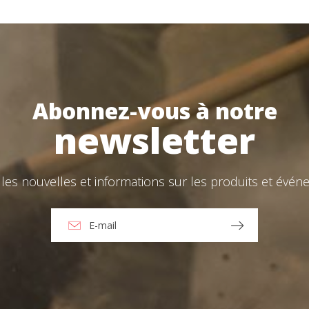
Mot de passe
*
Commencer la session
Abonnez-vous à notre
ions
newsletter
Tu as oublié ton mot de passe?
O
les nouvelles et informations sur les produits et événe
Créer un compte
t j'accepte le Avertissement légal et les Politiques de confidentialite
oyer