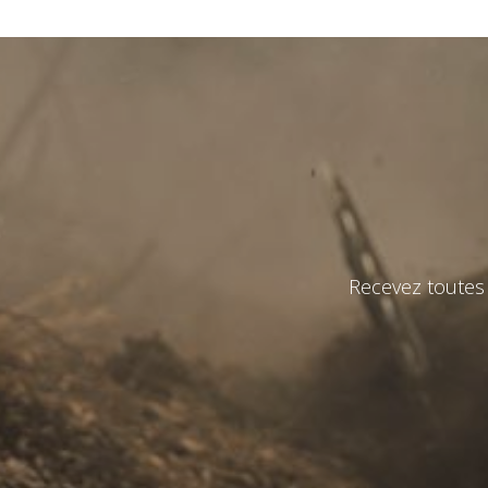
état
*
Observat
Recevez toutes 
J'ai lu e
Env