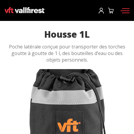
Commencer la session
Demande d'information
Demander le catalogue
User
*
Housse 1L
Poche latérale conçue pour transporter des torches
Équipement de protection
Mot de passe
*
goutte à goutte de 1 l, des bouteilles d’eau ou des
objets personnels.
Sacs d'intervention
Outils
Motopompes et machines
Commencer la session
CCF
Tu as oublié ton mot de passe?
Aerial
o
Accessoires
Créer un compte