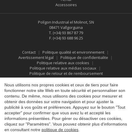
Accessoires
Polígon Industrial el Molinot, SN
08471 Vallgorguina
T.
(+34) 93 867 87 79
F.
(+34) 93 688 96 25
Contact
Politique qualité et environnement
Avertissement légal
Politique de confidentialite
Politique relative aux cookies
Politique relative aux médias sociaux
Politique de retour et de remboursement
Enregistrer les paramètres
Tout accepter
Nous utilisons nos propres cookies et ceux de tiers pour faire
fonctionner notre site Web en toute sécurité et personnaliser son
contenu. De même, nous utilisons des cookies pour mesurer et
obtenir des données sur votre navigation et pour ajuster la
publicité à vos goûts et préférences. Appuyez sur le bouton "Tout
accepter" pour confirmer que vous avez lu et accepté les
informations présentées. Pour gérer ou désactiver ces cookies,
cliquez sur "Paramètres". Vous pouvez obtenir plus d'informations
en consultant notre
politique de cookies
.
©2026 Vallfirest