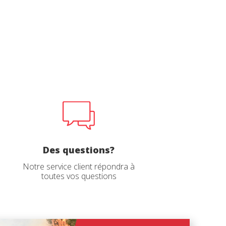
rs actif
llation.
te,
qu'une
 Les
vité du
re des
e
Des questions?
Notre service client répondra à
toutes vos questions
les choix
ur le