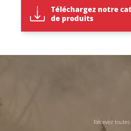
Téléchargez notre ca
Nom
Nom
*
*
de produits
Télépho
Langue d
Pays
Pays
*
*
état
état
*
*
Recevez toutes 