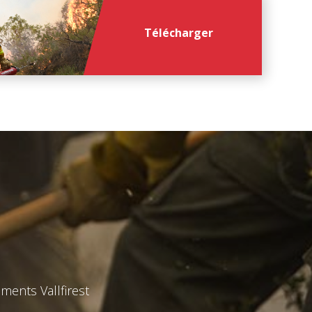
Télécharger
file
file
*
*
ments Vallfirest