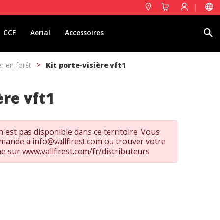
Rechercher
CCF
Aerial
Accessoires
r en forêt
Kit porte-visière vft1
ère vft1
'est pas disponible dans ce territoire. Vous
emande à
info@vallfirest.com
ou trouver votre
he sur
www.vallfirest.com/fr/distributeurs