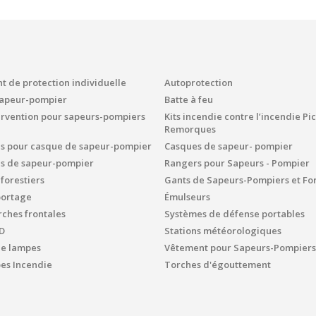
 de protection individuelle
Autoprotection
sapeur-pompier
Batte à feu
ervention pour sapeurs-pompiers
Kits incendie contre l’incendie P
Remorques
es pour casque de sapeur-pompier
Casques de sapeur- pompier
es de sapeur-pompier
Rangers pour Sapeurs - Pompier
 forestiers
Gants de Sapeurs-Pompiers et For
portage
Émulseurs
ches frontales
Systèmes de défense portables
D
Stations météorologiques
de lampes
Vêtement pour Sapeurs-Pompiers
s Incendie
Torches d'égouttement