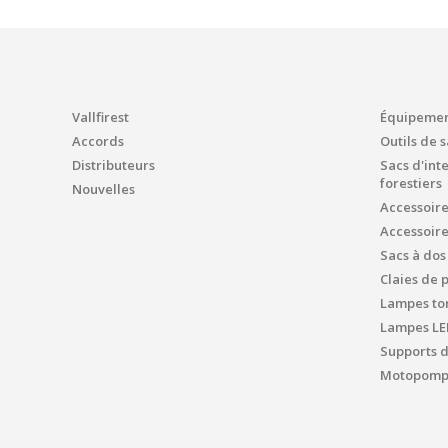
Vallfirest
Équipement
Accords
Outils de 
Distributeurs
Sacs d'int
forestiers
Nouvelles
Accessoir
Accessoir
Sacs à dos
Claies de 
Lampes tor
Lampes LE
Supports 
Motopompe