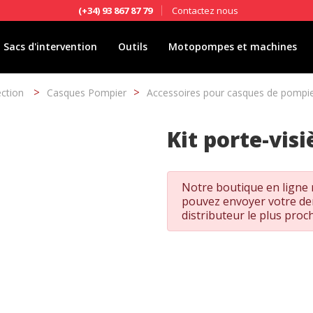
Contactez nous
(+34) 93 867 87 79
Sacs d'intervention
Outils
Motopompes et machines
ection
Casques Pompier
Accessoires pour casques de pompie
Kit porte-visi
Notre boutique en ligne n
pouvez envoyer votre d
distributeur le plus proc
ier les cookies