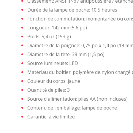
Classement: ANSI IP-67 antipoussière / étanche
Durée de la lampe de poche: 10,5 heures
Deman
Demand
Fonction de commutation: momentanée ou con
Longueur: 142 mm (5,6 po)
Nom
Nom
*
*
Poids: 5,4 oz (153 g)
Diamètre de la poignée: 0,75 po x 1,4 po (19 m
Diamètre de la tête: 38 mm (1,5 po)
Télépho
Langue d
Source lumineuse: LED
Matériau du boîtier: polymère de nylon chargé 
Couleur du corps: jaune
Quantité de piles: 3
Pays
Pays
*
*
Source d'alimentation: piles AA (non incluses)
Contenu de l'emballage: lampe de poche
Garantie: à vie limitée
état
état
*
*