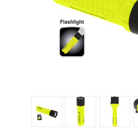
Modif
Techni
Ce site 
d'amélio
L'utilis
empêcher
telle ac
Analys
Ils perm
informat
Web pour