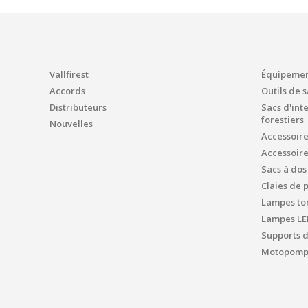
Vallfirest
Équipement
Accords
Outils de 
Distributeurs
Sacs d'int
forestiers
Nouvelles
Accessoir
Accessoir
Sacs à dos
Claies de 
Lampes tor
Lampes LE
Supports 
Motopompe