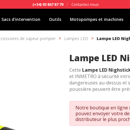
Contactez nous
(+34) 93 867 87 79
Sacs d'intervention
Outils
Motopompes et machines
ccessoires de sapeur-pompier
Lampes LED
Lampe LED Nig
Lampe LED Ni
Cette
Lampe LED Nighstic
et INMETRO à sécurité intri
dangereuses au-dessus et so
poussière peuvent être pré
Notre boutique en ligne n
pouvez envoyer votre d
distributeur le plus proc