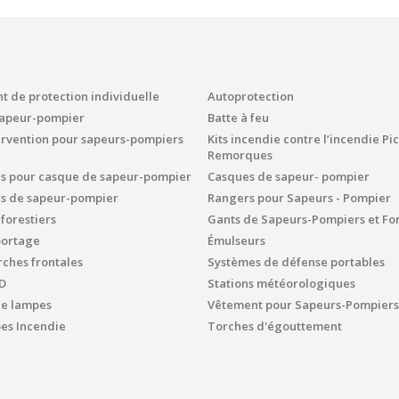
 de protection individuelle
Autoprotection
sapeur-pompier
Batte à feu
ervention pour sapeurs-pompiers
Kits incendie contre l’incendie P
Remorques
es pour casque de sapeur-pompier
Casques de sapeur- pompier
es de sapeur-pompier
Rangers pour Sapeurs - Pompier
 forestiers
Gants de Sapeurs-Pompiers et For
portage
Émulseurs
ches frontales
Systèmes de défense portables
D
Stations météorologiques
de lampes
Vêtement pour Sapeurs-Pompiers
s Incendie
Torches d'égouttement