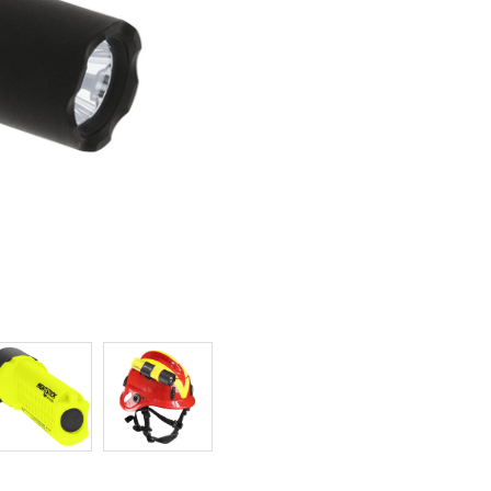
ier les cookies
que et Fonctionnel
Toujou
Web utilise ses propres cookies pour collecter des informations afin
rer nos services. Si vous continuez à naviguer, vous acceptez leur insta
ateur a la possibilité de configurer son navigateur, pouvant, s'il le souhai
 leur installation sur son disque dur, même s'il doit garder à l'esprit 
tion peut entraîner des difficultés de navigation sur le site.
e et Personnalisation
ettent le suivi et l'analyse du comportement des utilisateurs de ce site.
ions collectées via ce type de cookies sont utilisées pour mesurer l'acti
 l'élaboration des profils de navigation des utilisateurs afin d'introdui