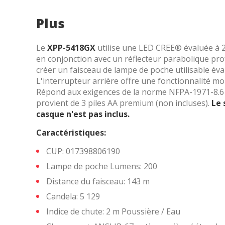
amélior
utilisat
préféren
meilleu
Le
XPP-5418GX
utilise une LED CREE® évaluée à 
Market
en conjonction avec un réflecteur parabolique pro
créer un faisceau de lampe de poche utilisable éva
Ces cook
personne
L'interrupteur arrière offre une fonctionnalité 
navigat
Répond aux exigences de la norme NFPA-1971-8.6 (
site Web
provient de 3 piles AA premium (non incluses).
Le 
casque n'est pas inclus.
Caractéristiques:
CUP: 017398806190
Lampe de poche Lumens: 200
Distance du faisceau: 143 m
Candela: 5 129
Indice de chute: 2 m Poussière / Eau