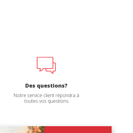
Des questions?
Notre service client répondra à
toutes vos questions
ction avec un
ction avec un
 poche
 poche
anée ou
anée ou
vient de 3
vient de 3
nclus.
nclus.