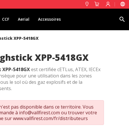
Rechercher
CCF
Aerial
Accessoires
hstick XPP-5418GX
ghstick XPP-5418GX
k XPP-5418GX
est certifiée cETLus, ATEX, IECEx
nsèque pour une utilisation dans les zones
us le sol où des gaz explosifs et de la
sents.
'est pas disponible dans ce territoire. Vous
emande à
info@vallfirest.com
ou trouver votre
he sur
www.vallfirest.com/fr/distributeurs