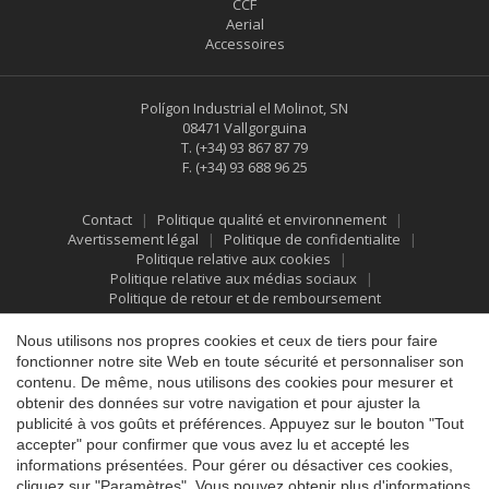
CCF
Aerial
Accessoires
Polígon Industrial el Molinot, SN
08471 Vallgorguina
T.
(+34) 93 867 87 79
F.
(+34) 93 688 96 25
Contact
Politique qualité et environnement
Avertissement légal
Politique de confidentialite
Politique relative aux cookies
Politique relative aux médias sociaux
Politique de retour et de remboursement
Enregistrer les paramètres
Tout accepter
Nous utilisons nos propres cookies et ceux de tiers pour faire
fonctionner notre site Web en toute sécurité et personnaliser son
contenu. De même, nous utilisons des cookies pour mesurer et
obtenir des données sur votre navigation et pour ajuster la
publicité à vos goûts et préférences. Appuyez sur le bouton "Tout
accepter" pour confirmer que vous avez lu et accepté les
informations présentées. Pour gérer ou désactiver ces cookies,
cliquez sur "Paramètres". Vous pouvez obtenir plus d'informations