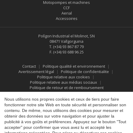
Motopompes et machines
CCF
Aerial
Accessoires
Polígon Industrial el Molinot, SN
08471 Vallgorguina
T.
(+34) 93 867 87 79
F.
(+34) 93 688 96 25
Contact
Politique qualité et environnement
Avertissement légal
Politique de confidentialite
Politique relative aux cookies
Politique relative aux médias sociaux
Politique de retour et de remboursement
Enregistrer les paramètres
Tout accepter
Nous utilisons nos propres cookies et ceux de tiers pour faire
fonctionner notre site Web en toute sécurité et personnaliser son
contenu. De même, nous utilisons des cookies pour mesurer et
obtenir des données sur votre navigation et pour ajuster la
publicité à vos goûts et préférences. Appuyez sur le bouton "Tout
accepter" pour confirmer que vous avez lu et accepté les
informations présentées. Pour gérer ou désactiver ces cookies,