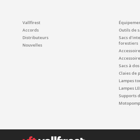
Vallfirest
Équipement
Accords
Outils de 
Distributeurs
Sacs d'int
forestiers
Nouvelles
Accessoir
Accessoir
Sacs à dos
Claies de 
Lampes tor
Lampes LE
Supports 
Motopompe