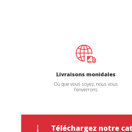
personne
navigat
site Web
Deman
Demand
Nom
Nom
*
*
Livraisons monidales
Où que vous soyez, nous vous
l'enverrons
Télépho
Langue d
Téléchargez notre ca