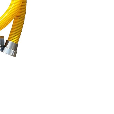
ier les cookies
que et Fonctionnel
Toujou
Web utilise ses propres cookies pour collecter des informations afin
rer nos services. Si vous continuez à naviguer, vous acceptez leur insta
ateur a la possibilité de configurer son navigateur, pouvant, s'il le souhai
 leur installation sur son disque dur, même s'il doit garder à l'esprit 
tion peut entraîner des difficultés de navigation sur le site.
e et Personnalisation
ettent le suivi et l'analyse du comportement des utilisateurs de ce site.
ions collectées via ce type de cookies sont utilisées pour mesurer l'acti
 l'élaboration des profils de navigation des utilisateurs afin d'introdui
ations basées sur l'analyse des données d'utilisation effectuée par les
eurs du service. . Ils nous permettent de sauvegarder les informations d
ce de l'utilisateur pour améliorer la qualité de nos services et offrir une
re expérience grâce aux produits recommandés.
ing et Publicité
ies sont utilisés pour stocker des informations sur les préférences et 