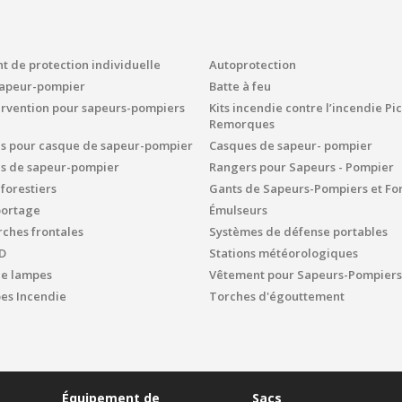
 de protection individuelle
Autoprotection
sapeur-pompier
Batte à feu
ervention pour sapeurs-pompiers
Kits incendie contre l’incendie P
Remorques
es pour casque de sapeur-pompier
Casques de sapeur- pompier
es de sapeur-pompier
Rangers pour Sapeurs - Pompier
 forestiers
Gants de Sapeurs-Pompiers et For
portage
Émulseurs
ches frontales
Systèmes de défense portables
D
Stations météorologiques
de lampes
Vêtement pour Sapeurs-Pompiers
s Incendie
Torches d'égouttement
Équipement de
Sacs