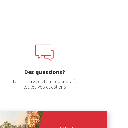
ur le
Des questions?
Notre service client répondra à
toutes vos questions
file
file
*
*