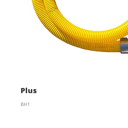
Modif
Techni
Ce site 
d'amélio
L'utilis
empêcher
telle ac
Analys
Ils perm
informat
Web pour
amélior
utilisat
préféren
meilleu
BH1
Market
Ces cook