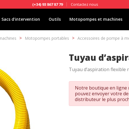
Contactez nous
(+34) 93 867 87 79
Sacs d'intervention
Outils
Motopompes et machines
machines
Motopompes portables
Accessoires de pompe à m
Tuyau d’aspir
Tuyau d’aspiration flexible r
Notre boutique en ligne n
pouvez envoyer votre d
distributeur le plus proc