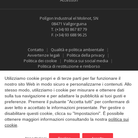
Accessori
Polígon Industrial el Molinot, SN
08471 Vallgorguina
T.
(+34) 93 867 87 79
F.
(+34) 93 688 96 25
Contatto
Qualità e politica ambientale
Avvertenze legali
Politica della privacy
Politica dei cookie
Politica sui social media
Politica di restituzione e rimborso
Utilizziamo cookie propri e di terze parti per far funzionare il
Salva impostazione
Accetta tutti
nostro sito Web in modo sicuro e personalizzarne i contenuti. Allo
stesso modo, utilizziamo i cookie per misurare e ottenere dati
sulla tua navigazione e per adattare la pubblicità ai tuoi gusti e
preferenze. Premere il pulsante "Accetta tutti" per confermare di
aver letto e accettato le informazioni presentate. Per gestire o
disabilitare questi cookie, clicca su "Impostazioni". È possibile
ottenere maggiori informazioni consultando la nostra
politica sui
cookie
.
©2026 Vallfirest
All rights reserved