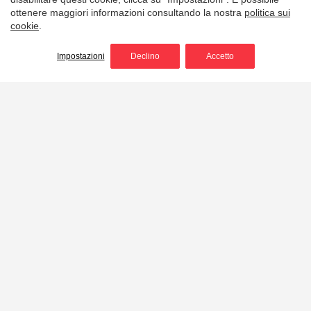
ottenere maggiori informazioni consultando la nostra
politica sui
cookie
.
Impostazioni
Declino
Accetto
Supporto torcia casco
Portacasco Torcia destinati a trattenere la luce
sotto la tesa del casco, parallele alla linea di vista
dell'utente.