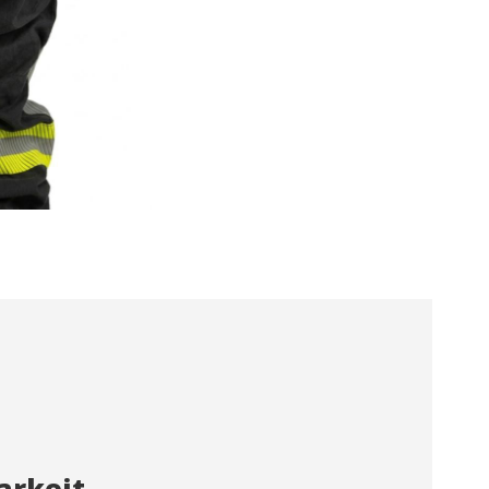
tik und Anpassung
öglichen die Beobachtung und Analyse des Verhaltens der Nutzer dies
. Die durch diese Art von Cookies gesammelten Informationen werden
et, um die Aktivität des Webs zu messen, um Benutzernavigationsprofi
en, um basierend auf der Analyse der Nutzungsdaten der Benutzer des 
erungen einzuführen. Sie ermöglichen es uns, die Präferenzinformati
rs zu speichern, um die Qualität unserer Dienstleistungen zu verbesse
mpfohlene Produkte ein besseres Erlebnis zu bieten.
ing und Publizität
ookies werden verwendet, um Informationen über die Präferenzen und
ichen Entscheidungen des Benutzers durch die kontinuierliche Beobac
Surfgewohnheiten zu speichern. Dank ihnen können wir die Surfgewohn
 Website kennen und Werbung in Bezug auf das Surfprofil des Benutze
n.
Konfiguration speichern
Alle akzeptieren
arkeit