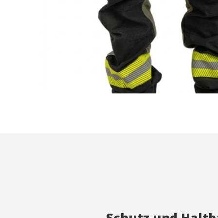
Analy
Sie erm
Website
verwend
erstell
Verbess
Benutze
durch e
Market
Diese C
persönl
seiner 
auf der
anzeige
Schutz und Haltb