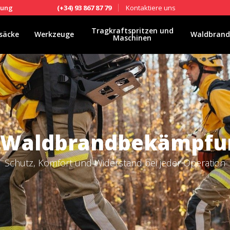
Kontaktiere uns
fung
(+34) 93 867 87 79
Tragkraftspritzen und
säcke
Werkzeuge
Waldbrand
Maschinen
 Waldbrandbekämpfu
Schutz, Komfort und Widerstand bei jeder Operation