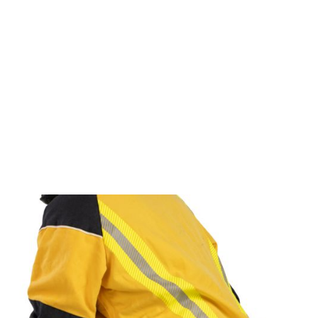
er
le zu
Dienstes
onen des
rn und
htung
heiten
rs