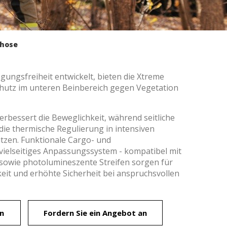
hose
ungsfreiheit entwickelt, bieten die Xtreme
hutz im unteren Beinbereich gegen Vegetation
rbessert die Beweglichkeit, während seitliche
die thermische Regulierung in intensiven
ützen. Funktionale Cargo- und
 vielseitiges Anpassungssystem - kompatibel mit
er aktiv
sowie photolumineszente Streifen sorgen für
it und erhöhte Sicherheit bei anspruchsvollen
 unsere
ion. Der
 zu
muss,
n
Fordern Sie ein Angebot an