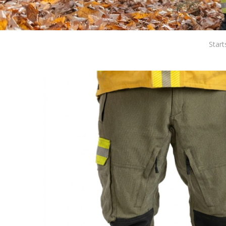
Start
Cook
Techni
Diese W
Dienste
Benutze
verhind
dass di