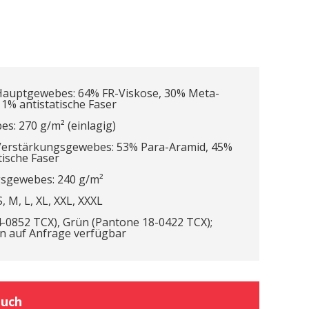
auptgewebes: 64% FR-Viskose, 30% Meta-
1% antistatische Faser
s: 270 g/m² (einlagig)
erstärkungsgewebes: 53% Para-Aramid, 45%
tische Faser
gsgewebes: 240 g/m²
 M, L, XL, XXL, XXXL
4-0852 TCX), Grün (Pantone 18-0422 TCX);
n auf Anfrage verfügbar
buch