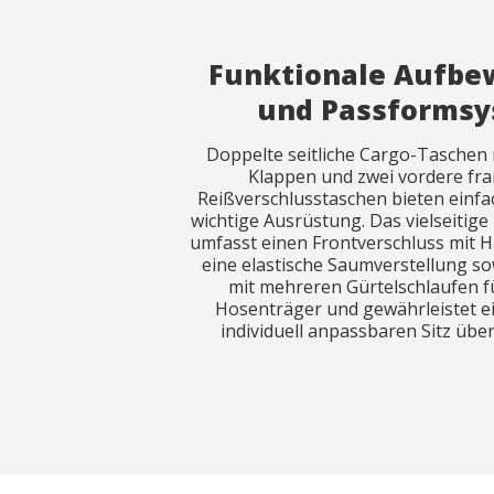
Funktionale Aufb
Observat
Observat
und Passforms
Doppelte seitliche Cargo-Taschen 
Klappen und zwei vordere fra
Reißverschlusstaschen bieten einfa
wichtige Ausrüstung. Das vielseitig
umfasst einen Frontverschluss mit H
eine elastische Saumverstellung s
Ich hab
Ich hab
diese
diese
mit mehreren Gürtelschlaufen f
Hosenträger und gewährleistet ei
individuell anpassbaren Sitz über
Se
Se
Geprüfte No
Geprüfte No
EN ISO 1368
EN ISO 1368
EN ISO 15384
EN ISO 15384
EN ISO 1161
EN ISO 1161
EN 1149-5:20
EN 1149-5:20