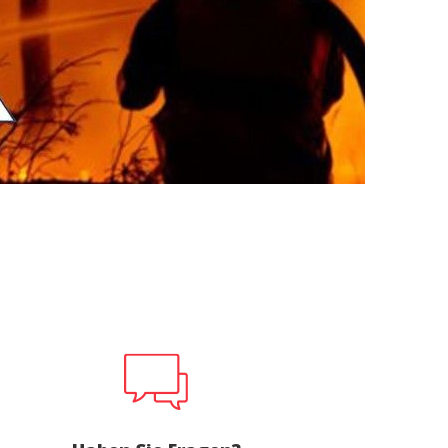
er aktiv
 unsere
ion. Der
 zu
muss,
er
le zu
Dienstes
onen des
rn und
htung
heiten