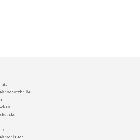
hutz
hr schutzbrille
m
ecken
cksäcke
ohr
ehrschlauch