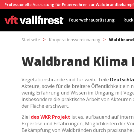
Professionelle Ausrüstung für Feuerwehren zur Waldbrandbekämp
Feuerwehrausrüstung
Ruck
Startseite
Kooperationsvereinbarung
Waldbrand 
Waldbrand Klima R
Vegetationsbrände sind für weite Teile
Deutschl
Akteure, sowie für die breitere Öffentlichkeit ein
wenig Erfahrung und Wissen im Umgang mit Vege
insbesondere die praktische Arbeit von Akteuren 
der Fläche erschwert.
Ziel
des WKR Projekt
ist es, aufbauend auf inter
Expertise und Erfahrungen, Möglichkeiten der V
Cook
Bekämpfung von Waldbränden durch praxisnahe