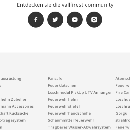
Entdecken sie die vallfirest community
ausrüstung
Failsafe
Atemsc
e
Feuerklatschen
Feuerwe
Löschmodul PickUp UTV Anhänger
Fire Ca
rhelm Zubehör
Feuerwehrhelm
Löschd
mann Accessoires
Feuerwehrstiefel
Löschru
chaft Rucksäcke
Feuerwehrhandschuhe
Gorgui
t-tragesystem
Schaummittel feuerwehr
strahlr
n
Tragbares Wasser-Abwehrsystem
Feuerw