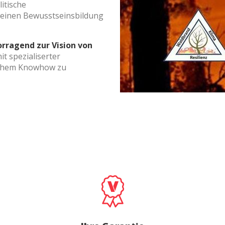
itische
einen Bewusstseinsbildung
k und Funktional
Imm
ebsite verwendet eigene Cookies, um Informationen zu sammeln, um
orragend zur Vision von
 zu verbessern. Wenn Sie weiter surfen, akzeptieren Sie deren Installat
r hat die Möglichkeit, seinen Browser zu konfigurieren und auf Wunsch
it spezialiserter
ern, dass er auf seiner Festplatte installiert wird, obwohl er bedenken 
ichem Knowhow zu
es zu Schwierigkeiten beim Navigieren auf der Website führen kann.
tik und Anpassung
öglichen die Beobachtung und Analyse des Verhaltens der Nutzer dies
. Die durch diese Art von Cookies gesammelten Informationen werden
et, um die Aktivität des Webs zu messen, um Benutzernavigationsprofi
en, um basierend auf der Analyse der Nutzungsdaten der Benutzer des 
erungen einzuführen. Sie ermöglichen es uns, die Präferenzinformati
rs zu speichern, um die Qualität unserer Dienstleistungen zu verbesse
mpfohlene Produkte ein besseres Erlebnis zu bieten.
ing und Publizität
ookies werden verwendet, um Informationen über die Präferenzen und
ichen Entscheidungen des Benutzers durch die kontinuierliche Beobac
Surfgewohnheiten zu speichern. Dank ihnen können wir die Surfgewohn