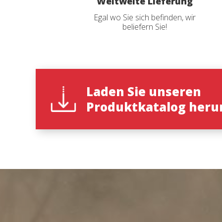
Weltweite Lieferung
auf der
anzeige
Egal wo Sie sich befinden, wir
beliefern Sie!
Katalo
Name
*
Laden Sie unseren
Produktkatalog heru
Katalogs
Land
*
State
*