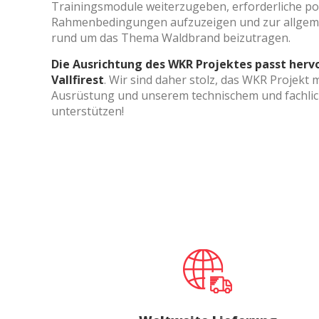
Trainingsmodule weiterzugeben, erforderliche pol
Rahmenbedingungen aufzuzeigen und zur allgem
Techni
rund um das Thema Waldbrand beizutragen.
Diese W
Die Ausrichtung des WKR Projektes passt herv
Dienste
Benutze
Vallfirest
. Wir sind daher stolz, das WKR Projekt m
verhind
Ausrüstung und unserem technischem und fachl
dass di
unterstützen!
Analy
Sie erm
Website
verwend
erstell
Verbess
Benutze
durch e
Market
Diese C
persönl
seiner 