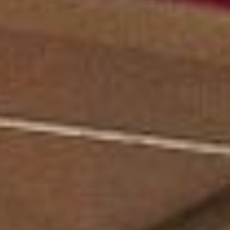
Browser zu konfigurieren und auf Wunsch zu verhindern,
dass er auf seiner Festplatte installiert wird, obwohl er
bedenken muss, dass dies zu Schwierigkeiten beim
Navigieren auf der Website führen kann.
Analytik und Anpassung
Sie ermöglichen die Beobachtung und Analyse des
Verhaltens der Nutzer dieser Website. Die durch diese Art
von Cookies gesammelten Informationen werden
verwendet, um die Aktivität des Webs zu messen, um
Benutzernavigationsprofile zu erstellen, um basierend auf
der Analyse der Nutzungsdaten der Benutzer des Dienstes
Verbesserungen einzuführen. Sie ermöglichen es uns, die
Präferenzinformationen des Benutzers zu speichern, um
die Qualität unserer Dienstleistungen zu verbessern und
durch empfohlene Produkte ein besseres Erlebnis zu
bieten.
Marketing und Publizität
Diese Cookies werden verwendet, um Informationen über
die Präferenzen und persönlichen Entscheidungen des
Benutzers durch die kontinuierliche Beobachtung seiner
Surfgewohnheiten zu speichern. Dank ihnen können wir