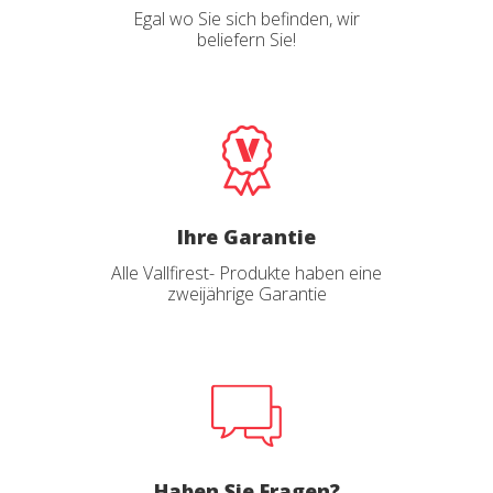
Egal wo Sie sich befinden, wir
Sie ermöglichen die Beobachtung und Analyse des
beliefern Sie!
Verhaltens der Nutzer dieser Website. Die durch diese Art
von Cookies gesammelten Informationen werden
verwendet, um die Aktivität des Webs zu messen, um
Benutzernavigationsprofile zu erstellen, um basierend auf
der Analyse der Nutzungsdaten der Benutzer des Dienstes
Verbesserungen einzuführen. Sie ermöglichen es uns, die
Präferenzinformationen des Benutzers zu speichern, um
die Qualität unserer Dienstleistungen zu verbessern und
durch empfohlene Produkte ein besseres Erlebnis zu
bieten.
Ihre Garantie
Marketing und Publizität
Alle Vallfirest- Produkte haben eine
zweijährige Garantie
Diese Cookies werden verwendet, um Informationen über
die Präferenzen und persönlichen Entscheidungen des
Benutzers durch die kontinuierliche Beobachtung seiner
Surfgewohnheiten zu speichern. Dank ihnen können wir
die Surfgewohnheiten auf der Website kennen und
Werbung in Bezug auf das Surfprofil des Benutzers
anzeigen.
Haben Sie Fragen?