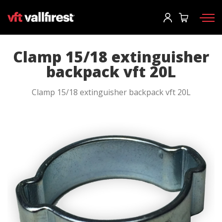
Einloggen
Informationen anforden
Katalog anfordern
User
*
Clamp 15/18 extinguisher
backpack vft 20L
Feuerwehrausrüstung
Passwort
*
Clamp 15/18 extinguisher backpack vft 20L
Rucksäcke
Werkzeuge
Tragkraftspritzen und Maschinen
Einloggen
Waldbrandfahrzeuge
Sie haben ihr passwort vergessen?
Aerial
o
Zubehör
Ein konto erstellen