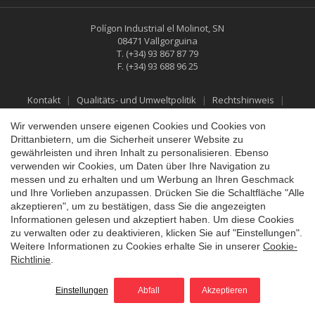
Polígon Industrial el Molinot, SN
08471 Vallgorguina
T.
(+34) 93 867 87 79
F.
(+34) 93 688 96 25
Kontakt
Qualitäts- und Umweltpolitik
Rechtshinweis
Datenschutzbestimmungen
Cookies-Richtlinie
Social-Media-Richtlinie
Rückgabe- und Erstattungspolitik
Wir verwenden unsere eigenen Cookies und Cookies von
Drittanbietern, um die Sicherheit unserer Website zu
Konfiguration speichern
Alle akzeptieren
gewährleisten und ihren Inhalt zu personalisieren. Ebenso
verwenden wir Cookies, um Daten über Ihre Navigation zu
messen und zu erhalten und um Werbung an Ihren Geschmack
und Ihre Vorlieben anzupassen. Drücken Sie die Schaltfläche "Alle
akzeptieren", um zu bestätigen, dass Sie die angezeigten
Informationen gelesen und akzeptiert haben. Um diese Cookies
zu verwalten oder zu deaktivieren, klicken Sie auf "Einstellungen".
Weitere Informationen zu Cookies erhalte Sie in unserer
Cookie-
Richtlinie
.
©2026 Vallfirest
All rights reserved
by
iEstrategic
Einstellungen
Abfall
Akzeptieren