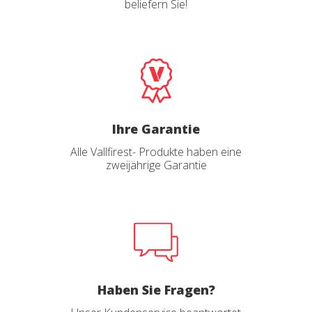
beliefern Sie!
Sie ermöglichen die Beobachtung und Analyse des
Verhaltens der Nutzer dieser Website. Die durch diese Art
von Cookies gesammelten Informationen werden
verwendet, um die Aktivität des Webs zu messen, um
Benutzernavigationsprofile zu erstellen, um basierend auf
der Analyse der Nutzungsdaten der Benutzer des Dienstes
Verbesserungen einzuführen. Sie ermöglichen es uns, die
Präferenzinformationen des Benutzers zu speichern, um
die Qualität unserer Dienstleistungen zu verbessern und
durch empfohlene Produkte ein besseres Erlebnis zu
Ihre Garantie
bieten.
Alle Vallfirest- Produkte haben eine
Marketing und Publizität
zweijährige Garantie
Diese Cookies werden verwendet, um Informationen über
die Präferenzen und persönlichen Entscheidungen des
Benutzers durch die kontinuierliche Beobachtung seiner
Surfgewohnheiten zu speichern. Dank ihnen können wir
die Surfgewohnheiten auf der Website kennen und
Werbung in Bezug auf das Surfprofil des Benutzers
anzeigen.
Haben Sie Fragen?