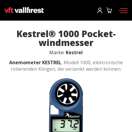
Einloggen
Informationen anforden
Katalog anfordern
User
*
Kestrel® 1000 Pocket-
windmesser
Feuerwehrausrüstung
Passwort
*
Marke:
Kestrel
Rucksäcke
Anemometer
KESTREL
,
Modell 1000
, elektronische
rotierenden
Klingen, die
versenkt werden
können
.
Werkzeuge
Tragkraftspritzen und Maschinen
Einloggen
Waldbrandfahrzeuge
Sie haben ihr passwort vergessen?
Aerial
o
Zubehör
Ein konto erstellen