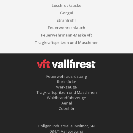
Löschrucksäcke
Gorgui
strahlrohr
Feuerwehrschlauch
Feuerwehrmann-Maske vft
Tragkraftspritzen und Maschinen
Feuerwehrausrüstung
Rucksäcke
Werkzeuge
Tragkraftspritzen und Maschinen
Waldbrandfahrzeuge
Aerial
Zubehör
Polígon Industrial el Molinot, SN
08471 Vallgorguina