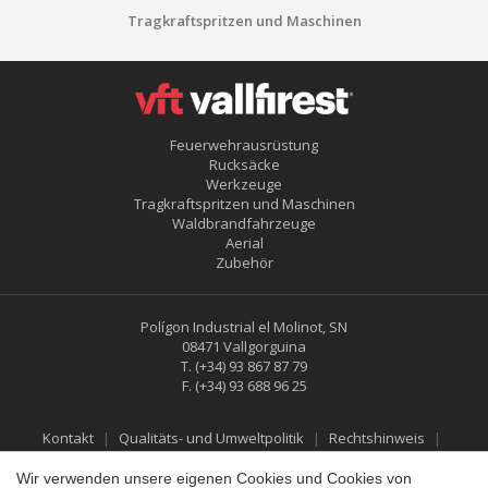
Tragkraftspritzen und Maschinen
Feuerwehrausrüstung
Rucksäcke
Werkzeuge
Tragkraftspritzen und Maschinen
Waldbrandfahrzeuge
Aerial
Zubehör
Polígon Industrial el Molinot, SN
08471 Vallgorguina
T.
(+34) 93 867 87 79
F.
(+34) 93 688 96 25
Kontakt
Qualitäts- und Umweltpolitik
Rechtshinweis
Datenschutzbestimmungen
Cookies-Richtlinie
Social-Media-Richtlinie
Rückgabe- und Erstattungspolitik
Wir verwenden unsere eigenen Cookies und Cookies von