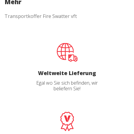
Analytik und Anpassung
Transportkoffer Fire Swatter vft
Sie ermöglichen die Beobachtung und Analyse des
Verhaltens der Nutzer dieser Website. Die durch diese Art
von Cookies gesammelten Informationen werden
verwendet, um die Aktivität des Webs zu messen, um
Benutzernavigationsprofile zu erstellen, um basierend auf
der Analyse der Nutzungsdaten der Benutzer des Dienstes
Verbesserungen einzuführen. Sie ermöglichen es uns, die
Präferenzinformationen des Benutzers zu speichern, um
die Qualität unserer Dienstleistungen zu verbessern und
durch empfohlene Produkte ein besseres Erlebnis zu
bieten.
Weltweite Lieferung
Egal wo Sie sich befinden, wir
Marketing und Publizität
beliefern Sie!
Diese Cookies werden verwendet, um Informationen über
die Präferenzen und persönlichen Entscheidungen des
Benutzers durch die kontinuierliche Beobachtung seiner
Surfgewohnheiten zu speichern. Dank ihnen können wir
die Surfgewohnheiten auf der Website kennen und
Werbung in Bezug auf das Surfprofil des Benutzers
anzeigen.