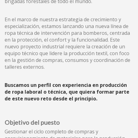
brigadas forestales de todo el mundo.
En el marco de nuestra estrategia de crecimiento y
(+34) 93 867 87 79
ES
EN
FR
DE
IT
PT
especialización, estamos lanzando una nueva línea de
Kontaktiere uns
ropa técnica de intervención para bomberos, centrada
en la protección, el confort y la funcionalidad. Este
nuevo proyecto industrial requiere la creación de un
equipo técnico que lidere la producción textil, con foco
en la gestión de compras, consumos y coordinación de
talleres externos.
Buscamos un perfil con experiencia en producción
de ropa laboral o técnica, que quiera formar parte
Ich habe die Avertissement légal und die
de este nuevo reto desde el principio.
Datenschutzbestimmugen gelesen und akzeptire diese
Senden
Objetivo del puesto
Gestionar el ciclo completo de compras y