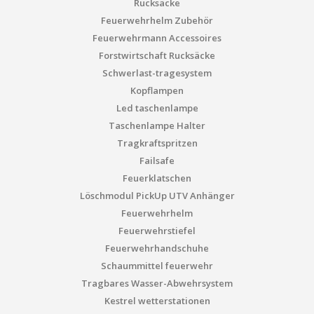
Rucksäcke
Feuerwehrhelm Zubehör
Feuerwehrmann Accessoires
Forstwirtschaft Rucksäcke
Schwerlast-tragesystem
Kopflampen
Led taschenlampe
Taschenlampe Halter
Tragkraftspritzen
Failsafe
Feuerklatschen
Löschmodul PickUp UTV Anhänger
Feuerwehrhelm
Feuerwehrstiefel
Feuerwehrhandschuhe
Schaummittel feuerwehr
Tragbares Wasser-Abwehrsystem
Kestrel wetterstationen