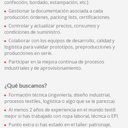
durch empfohlene Produkte ein besseres Erlebnis zu
confección, bordado, estampación, etc.).
bieten.
Gestionar la documentación asociada a cada
producción: órdenes, packing lists, certificaciones.
Marketing und Publizität
Controlar y actualizar precios, consumos y
Diese Cookies werden verwendet, um Informationen über
condiciones de suministro.
die Präferenzen und persönlichen Entscheidungen des
Benutzers durch die kontinuierliche Beobachtung seiner
Colaborar con los equipos de desarrollo, calidad y
Surfgewohnheiten zu speichern. Dank ihnen können wir
logística para validar prototipos, preproducciones y
die Surfgewohnheiten auf der Website kennen und
producciones en serie.
Werbung in Bezug auf das Surfprofil des Benutzers
anzeigen.
Participar en la mejora continua de procesos
industriales y de aprovisionamiento.
¿Qué buscamos?
Formación técnica (ingeniería, diseño industrial,
procesos textiles, logística o algo que se le parezca).
Al menos 2 años de experiencia en el mundo textil:
mejor si has trabajado con ropa laboral, técnica o EPI.
Punto extra si has estado en el taller: patronaje,