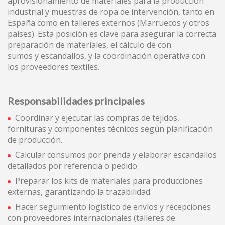
aprovisionamiento de materiales para la producción
Cookies ändern
industrial y muestras de ropa de intervención, tanto en
España como en talleres externos (Marruecos y otros
países). Esta posición es clave para asegurar la correcta
Technik und Funktional
Immer aktiv
preparación de materiales, el cálculo de con
sumos y escandallos, y la coordinación operativa con
Diese Website verwendet eigene Cookies, um
Informationen zu sammeln, um unsere Dienste zu
los proveedores textiles.
verbessern. Wenn Sie weiter surfen, akzeptieren Sie deren
Installation. Der Benutzer hat die Möglichkeit, seinen
Browser zu konfigurieren und auf Wunsch zu verhindern,
dass er auf seiner Festplatte installiert wird, obwohl er
Responsabilidades principales
bedenken muss, dass dies zu Schwierigkeiten beim
Navigieren auf der Website führen kann.
Coordinar y ejecutar las compras de tejidos,
fornituras y componentes técnicos según planificación
Analytik und Anpassung
de producción.
Calcular consumos por prenda y elaborar escandallos
Sie ermöglichen die Beobachtung und Analyse des
Verhaltens der Nutzer dieser Website. Die durch diese Art
detallados por referencia o pedido.
von Cookies gesammelten Informationen werden
verwendet, um die Aktivität des Webs zu messen, um
Preparar los kits de materiales para producciones
Benutzernavigationsprofile zu erstellen, um basierend auf
externas, garantizando la trazabilidad.
der Analyse der Nutzungsdaten der Benutzer des Dienstes
Verbesserungen einzuführen. Sie ermöglichen es uns, die
Hacer seguimiento logístico de envíos y recepciones
Präferenzinformationen des Benutzers zu speichern, um
con proveedores internacionales (talleres de
die Qualität unserer Dienstleistungen zu verbessern und