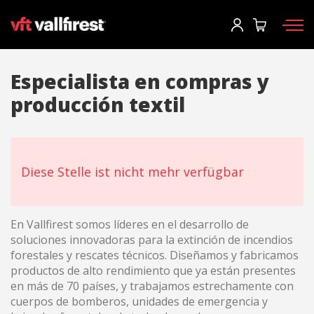
Einloggen
Katalog anfordern
User
*
Especialista en compras y
producción textil
Feuerwehrausrüstung
Passwort
*
Rucksäcke
Werkzeuge
Diese Stelle ist nicht mehr verfügbar
Tragkraftspritzen und Maschinen
Einloggen
Waldbrandfahrzeuge
En Vallfirest somos líderes en el desarrollo de
Sie haben ihr passwort vergessen?
soluciones innovadoras para la extinción de incendios
Aerial
forestales y rescates técnicos. Diseñamos y fabricamos
o
productos de alto rendimiento que ya están presentes
Zubehör
en más de 70 países, y trabajamos estrechamente con
cuerpos de bomberos, unidades de emergencia y
Ein konto erstellen