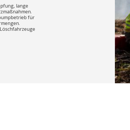
mpfung, lange
utzmaßnahmen.
pumpbetrieb für
rmengen.
, Löschfahrzeuge