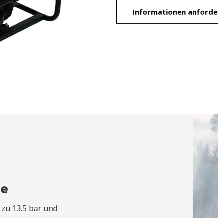
tik und Anpassung
Informationen anforde
öglichen die Beobachtung und Analyse des Verhaltens der Nutzer dies
. Die durch diese Art von Cookies gesammelten Informationen werden
et, um die Aktivität des Webs zu messen, um Benutzernavigationsprofi
en, um basierend auf der Analyse der Nutzungsdaten der Benutzer des 
erungen einzuführen. Sie ermöglichen es uns, die Präferenzinformati
rs zu speichern, um die Qualität unserer Dienstleistungen zu verbesse
mpfohlene Produkte ein besseres Erlebnis zu bieten.
ing und Publizität
ookies werden verwendet, um Informationen über die Präferenzen und
ichen Entscheidungen des Benutzers durch die kontinuierliche Beobac
Surfgewohnheiten zu speichern. Dank ihnen können wir die Surfgewohn
 Website kennen und Werbung in Bezug auf das Surfprofil des Benutze
n.
Konfiguration speichern
Alle akzeptieren
le
 zu 13.5 bar und