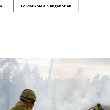
n
Fordern Sie ein Angebot an
er
le zu
Dienstes
onen des
rn und
htung
heiten
rs