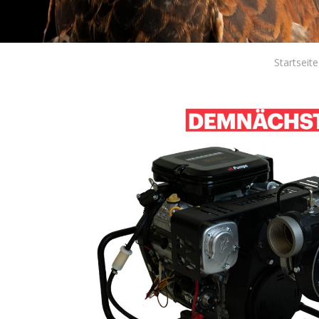
Startseite
Cook
Techni
Diese W
Dienste
Benutze
verhind
dass di