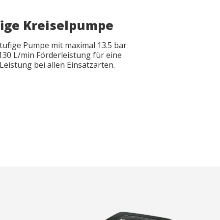
fige Kreiselpumpe
ufige Pumpe mit maximal 13.5 bar
30 L/min Förderleistung für eine
Leistung bei allen Einsatzarten.
file
file
*
*