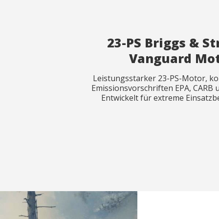
Observat
Observat
23-PS Briggs & St
Vanguard Mo
Leistungsstarker 23-PS-Motor, k
Emissionsvorschriften EPA, CARB u
Entwickelt für extreme Einsatz
Ich hab
Ich hab
diese
diese
Se
Se
Bis 13.5 bar
Bis 13.5 bar
Trockengewi
Trockengewi