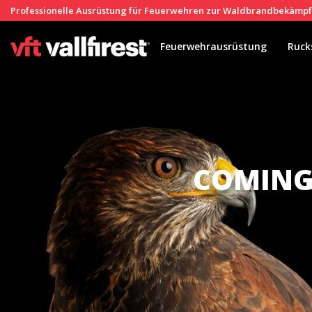
Professionelle Ausrüstung für Feuerwehren zur Waldbrandbekämp
Feuerwehrausrüstung
Ruck
COMING 