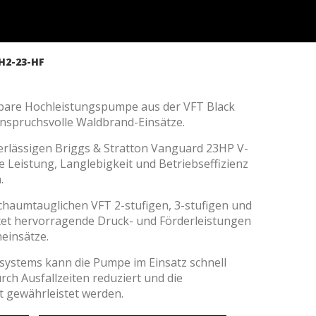
H2-23-HF
gbare Hochleistungspumpe aus der VFT Black
anspruchsvolle Waldbrand-Einsätze.
erlässigen Briggs & Stratton Vanguard 23HP V-
 Leistung, Langlebigkeit und Betriebseffizienz
.
schaumtauglichen VFT 2-stufigen, 3-stufigen und
tet hervorragende Druck- und Förderleistungen
er aktiv
heinsätze.
 unsere
ion. Der
ystems kann die Pumpe im Einsatz schnell
 zu
ch Ausfallzeiten reduziert und die
muss,
it gewährleistet werden.