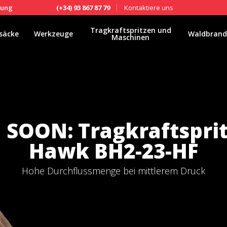
Kontaktiere uns
fung
(+34) 93 867 87 79
Tragkraftspritzen und
säcke
Werkzeuge
Waldbrand
Maschinen
SOON: Tragkraftsprit
Hawk BH2-23-HF
Hohe Durchflussmenge bei mittlerem Druck