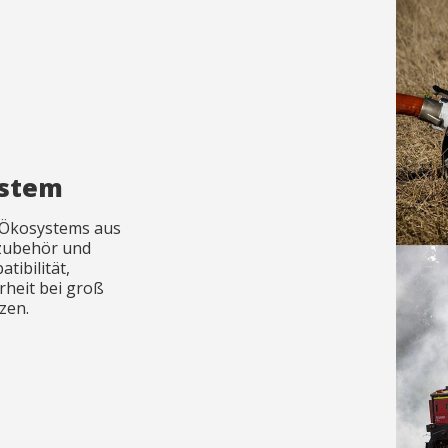
ystem
t-Ökosystems aus
zubehör und
tibilität,
rheit bei groß
zen.