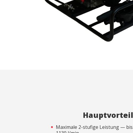
Analy
Sie erm
Website
verwend
erstell
Verbess
Benutze
durch e
Market
Diese C
persönl
seiner 
auf der
anzeige
Hauptvortei
Maximale 2-stufige Leistung — bis