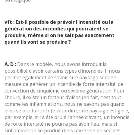
Ces cookies sont utilisés pour stocker des informations sur
les préférences et les choix personnels de l'utilisateur
grâce à l'observation continue de ses habitudes de
navigation. Grâce à eux, nous pouvons connaître les
vft : Est-il possible de prévoir l’intensité ou la
habitudes de navigation sur le site Web et afficher des
publicités liées au profil de navigation de l'utilisateur.
génération des incendies qui pourraient se
produire, même si on ne sait pas exactement
quand ils vont se produire ?
A. D :
Dans le modèle, nous avons introduit la
possibilité d’avoir certains types d’incendies. Il nous
permet également de savoir si le paysage sera en
mesure de générer un incendie de forte intensité, de
convection de cinquième ou sixième génération. Pour
l’heure, il existe un facteur d’aléas (en fait, c’est tout
comme les inflammations, nous ne savons pas quand
elles se produiront). Je veux dire, si le paysage est géré,
par exemple, s’il a été brûlé l’année d’avant, un incendie
de forte intensité ne pourra pas avoir lieu, mais si
l’inflammation se produit dans une zone boisée des