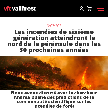
Commencer la session
User
*
19/03/2021
Les incendies de sixième
génération atteindront le
Équipement de protection
Mot de passe
*
nord de la péninsule dans les
30 prochaines années
Sacs d'intervention
Outils
Motopompes et machines
Commencer la session
CCF
Tu as oublié ton mot de passe?
Aerial
o
Nous avons discuté avec le chercheur
Accessoires
Andrea Duane des prédictions de la
communauté scientifique sur les
incendies de forêt
Créer un compte