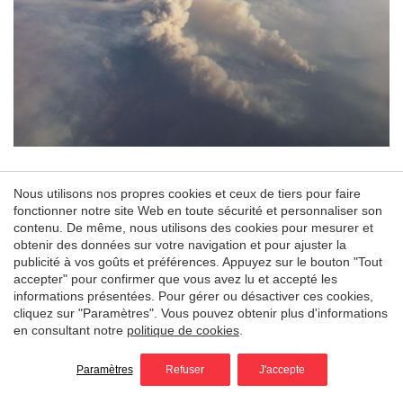
Nous utilisons nos propres cookies et ceux de tiers pour faire
vft : Pourquoi éteint-on les incendies ?
fonctionner notre site Web en toute sécurité et personnaliser son
contenu. De même, nous utilisons des cookies pour mesurer et
obtenir des données sur votre navigation et pour ajuster la
publicité à vos goûts et préférences. Appuyez sur le bouton "Tout
A. D :
Nous éteignons les incendies parce qu’ils
accepter" pour confirmer que vous avez lu et accepté les
représentent une menace pour les êtres humains, pour
informations présentées. Pour gérer ou désactiver ces cookies,
la vie, pour nos biens et pour nos forêts, si l’on
cliquez sur "Paramètres". Vous pouvez obtenir plus d'informations
en consultant notre
politique de cookies
.
souhaite obtenir un bénéfice économique de ces
derniers (la Sibérie brûle tous les ans, mais les
Paramètres
Refuser
J'accepte
incendies ne s’éteignent que lorsqu’ils se rapprochent
des espaces forestiers péri-urbains). Mais nous ne