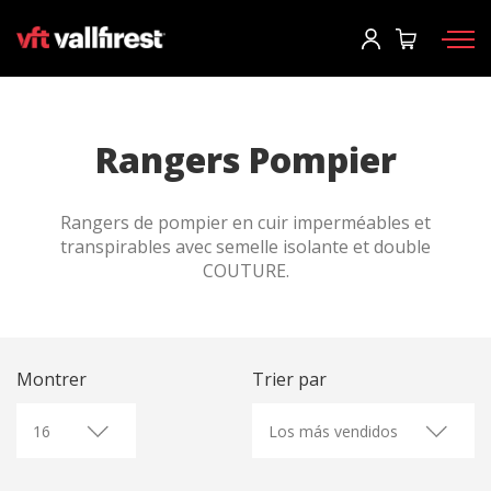
Commencer la session
Demander le catalogue
User
*
Rangers Pompier
Équipement de protection
Mot de passe
*
Rangers de pompier en cuir imperméables et
Sacs d'intervention
transpirables avec semelle isolante et double
Outils
COUTURE.
Motopompes et machines
Commencer la session
CCF
Tu as oublié ton mot de passe?
Montrer
Trier par
Aerial
o
Accessoires
Créer un compte