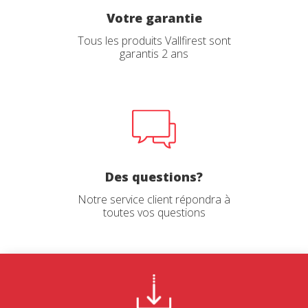
Amovible, antibactérienne,
Votre garantie
antistatique et antifongique.
Avec une semelle
Vibram® en caoutchouc
Tous les produits Vallfirest sont
nitrile
garantis 2 ans
Légère et souple.
Résistante aux températures
élevées (jusqu’à 300 ºC).
Excellent amortissement.
Adhérence maximale sur les
surfaces rocheuses et
boisées.
Faciles et rapides à
enfiler
Système « Quick Lace » au
niveau de la botte intérieure
et fermeture éclair extérieure
Des questions?
YKK® et Velcro®, ce qui
permettent un réglage rapide
Notre service client répondra à
sans complications.
toutes vos questions
Cordon arrière en tissu
facilitant l’ajustement et le
rangement des chaussures.