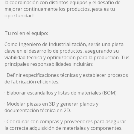
la coordinación con distintos equipos y el desafío de
mejorar continuamente los productos, ¡esta es tu
oportunidad!
(+34) 93 867 87 79
ES
EN
FR
DE
IT
PT
Contactez nous
Tu rol en el equipo:
Como Ingeniero de Industrialización, serás una pieza
clave en el desarrollo de productos, asegurando su
viabilidad técnica y optimización para la producción. Tus
principales responsabilidades incluirán:
· Definir especificaciones técnicas y establecer procesos
de fabricación eficientes.
J'ai lu et j'accepte le Avertissement légal et les
· Elaborar escandallos y listas de materiales (BOM).
Politiques de confidentialite
· Modelar piezas en 3D y generar planos y
documentación técnica en 2D.
Envoyer
· Coordinar con compras y proveedores para asegurar
la correcta adquisición de materiales y componentes.
Modifier les cookies