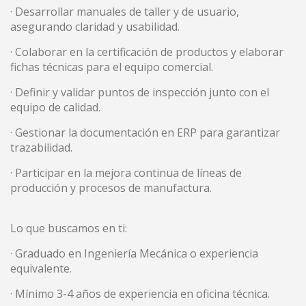
· Desarrollar manuales de taller y de usuario,
asegurando claridad y usabilidad.
Technique et Fonctionnel
Toujours actif
· Colaborar en la certificación de productos y elaborar
Ce site Web utilise ses propres cookies pour collecter des
fichas técnicas para el equipo comercial.
informations afin d'améliorer nos services. Si vous
continuez à naviguer, vous acceptez leur installation.
L'utilisateur a la possibilité de configurer son navigateur,
· Definir y validar puntos de inspección junto con el
pouvant, s'il le souhaite, empêcher leur installation sur son
equipo de calidad.
disque dur, même s'il doit garder à l'esprit qu'une telle
action peut entraîner des difficultés de navigation sur le
· Gestionar la documentación en ERP para garantizar
site.
trazabilidad.
Analyse et Personnalisation
· Participar en la mejora continua de líneas de
producción y procesos de manufactura.
Ils permettent le suivi et l'analyse du comportement des
utilisateurs de ce site. Les informations collectées via ce
type de cookies sont utilisées pour mesurer l'activité du
Web pour l'élaboration des profils de navigation des
Lo que buscamos en ti:
utilisateurs afin d'introduire des améliorations basées sur
l'analyse des données d'utilisation effectuée par les
· Graduado en Ingeniería Mecánica o experiencia
utilisateurs du service. . Ils nous permettent de
equivalente.
sauvegarder les informations de préférence de l'utilisateur
pour améliorer la qualité de nos services et offrir une
meilleure expérience grâce aux produits recommandés.
· Mínimo 3-4 años de experiencia en oficina técnica.