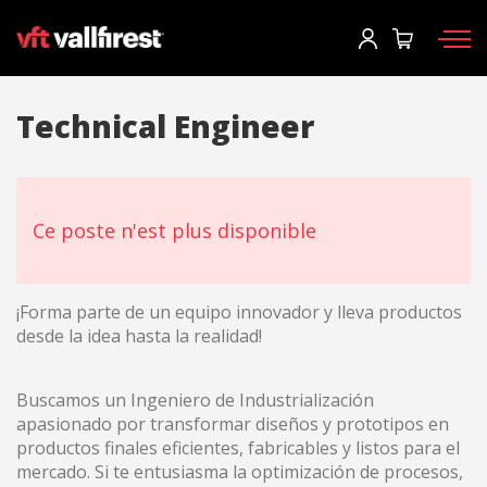
Commencer la session
Demander le catalogue
User
*
Technical Engineer
Équipement de protection
Mot de passe
*
Sacs d'intervention
Ce poste n'est plus disponible
Outils
Motopompes et machines
Commencer la session
¡Forma parte de un equipo innovador y lleva productos
desde la idea hasta la realidad!
CCF
Tu as oublié ton mot de passe?
Aerial
Buscamos un Ingeniero de Industrialización
o
Accessoires
apasionado por transformar diseños y prototipos en
productos finales eficientes, fabricables y listos para el
mercado. Si te entusiasma la optimización de procesos,
Créer un compte