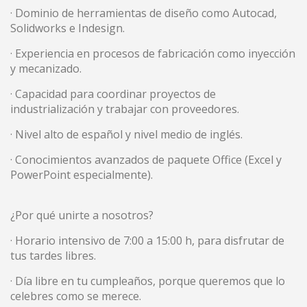
· Dominio de herramientas de diseño como Autocad,
Marketing et Publicité
Solidworks e Indesign.
Ces cookies sont utilisés pour stocker des informations sur
· Experiencia en procesos de fabricación como inyección
les préférences et les choix personnels de l'utilisateur
grâce à l'observation continue de ses habitudes de
y mecanizado.
navigation. Grâce à eux, nous pouvons connaître les
habitudes de navigation sur le site Web et afficher des
· Capacidad para coordinar proyectos de
publicités liées au profil de navigation de l'utilisateur.
industrialización y trabajar con proveedores.
· Nivel alto de español y nivel medio de inglés.
· Conocimientos avanzados de paquete Office (Excel y
PowerPoint especialmente).
¿Por qué unirte a nosotros?
· Horario intensivo de 7:00 a 15:00 h, para disfrutar de
tus tardes libres.
· Día libre en tu cumpleaños, porque queremos que lo
celebres como se merece.