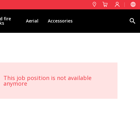
d fire
Search
Aerial
Accessories
ks
This job position is not available
anymore