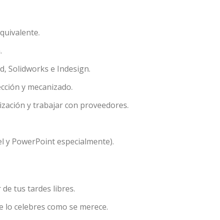
. They allow us to save the user's preference information to improve the
services and to offer a better experience through recommended product
quivalente.
ing and advertising
.
ookies are used to store information about the preferences and person
 of the user through the continuous observation of their browsing habits
, Solidworks e Indesign.
to them, we can know the browsing habits on the website and display
ing related to the user's browsing profile.
ección y mecanizado.
ización y trabajar con proveedores.
Save configuration
Accept all
el y PowerPoint especialmente).
 de tus tardes libres.
e lo celebres como se merece.