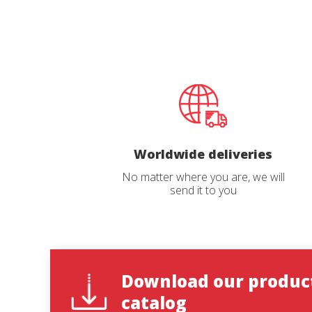
State
*
Observat
Worldwide deliveries
No matter where you are, we will
send it to you
I have r
Download our produc
catalog
S