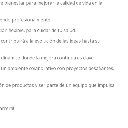
e bienestar para mejorar la calidad de vida en la
eciendo profesionalmente.
ón flexible, para cuidar de tu salud.
 contribuirá a la evolución de las ideas hasta su
t catalog
 dinámico donde la mejora continua es clave.
Last name
*
Company
n un ambiente colaborativo con proyectos desafiantes.
ación de productos y ser parte de un equipo que impulsa
Log In
language
*
Email
*
Select your pro
arrera!
User
*
*