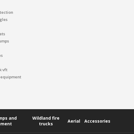
tection
gles
ets
pumps
es
 vft
 equipment
umps and
Wildland fire
Aerial
Accessories
pment
trucks