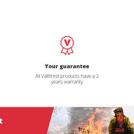
Password
*
Log in
Forgot your password?
ions
Your guarantee
O
All Vallfirest products have a 2
years warranty
Create an account
ead and accept the Legal warning and the Privacy Policy
t
end