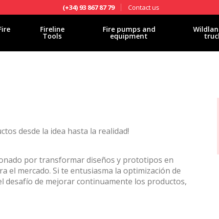
Contact us
(+34) 93 867 87 79
Fire
Fireline
Fire pumps and
Wildlan
Tools
equipment
truc
tos desde la idea hasta la realidad!
ionado por transformar diseños y prototipos en
para el mercado. Si te entusiasma la optimización de
 el desafío de mejorar continuamente los productos,