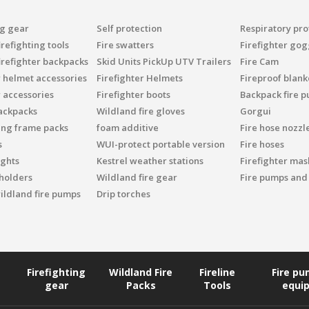
ng gear
Self protection
Respiratory pro
refighting tools
Fire swatters
Firefighter gog
irefighter backpacks
Skid Units PickUp UTV Trailers
Fire Cam
r helmet accessories
Firefighter Helmets
Fireproof blank
r accessories
Firefighter boots
Backpack fire 
ackpacks
Wildland fire gloves
Gorgui
ing frame packs
foam additive
Fire hose nozzl
s
WUI-protect portable version
Fire hoses
ights
Kestrel weather stations
Firefighter mask
 holders
Wildland fire gear
Fire pumps and
ildland fire pumps
Drip torches
Firefighting
Wildland Fire
Fireline
Fire p
gear
Packs
Tools
equi