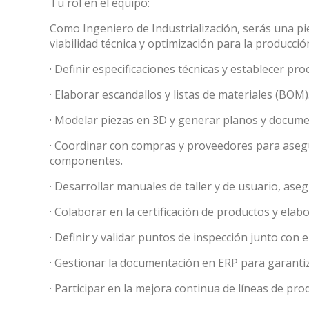
Tu rol en el equipo:
Como Ingeniero de Industrialización, serás una pi
viabilidad técnica y optimización para la producció
· Definir especificaciones técnicas y establecer pro
· Elaborar escandallos y listas de materiales (BOM)
Modi
· Modelar piezas en 3D y generar planos y docume
Techni
· Coordinar con compras y proveedores para asegur
componentes.
This web
services
· Desarrollar manuales de taller y de usuario, aseg
possibil
being i
cause di
· Colaborar en la certificación de productos y elabo
· Definir y validar puntos de inspección junto con e
Analyt
· Gestionar la documentación en ERP para garantiz
They all
The info
· Participar en la mejora continua de líneas de pr
of the w
improve