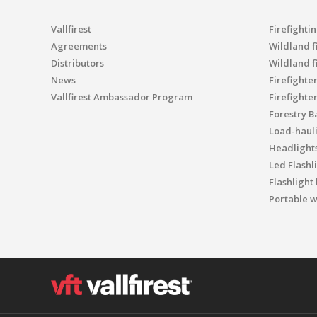
Vallfirest
Firefighti
Agreements
Wildland fi
Distributors
Wildland f
News
Firefighte
Vallfirest Ambassador Program
Firefighte
Forestry B
Load-haul
Headlight
Led Flashl
Flashlight
Portable w