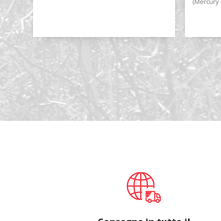
(Mercury
Lingua d
Paese
*
State
*
Observat