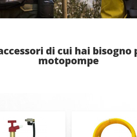
 accessori di cui hai bisogno 
ica i cookie
motopompe
o e funzionale
Sempre
ito Web utilizza i propri cookie per raccogliere informazioni al fine di
re i nostri servizi. Se continui a navigare accetti la loro installazione. L'
ssibilità di configurare il proprio browser, potendo, se lo desidera, imp
lazione sul proprio disco fisso, pur tenendo presente che tale azione po
difficoltà nella navigazione del sito.
i e personalizzazione
no il monitoraggio e l'analisi del comportamento degli utenti di questo
informazioni raccolte tramite questo tipo di cookie vengono utilizzate p