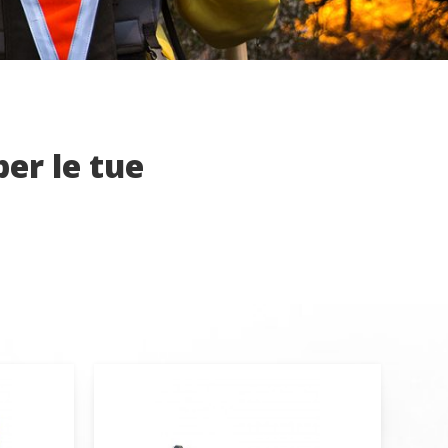
per le tue
 attivo
utente
edirne
trebbe
 sito
er