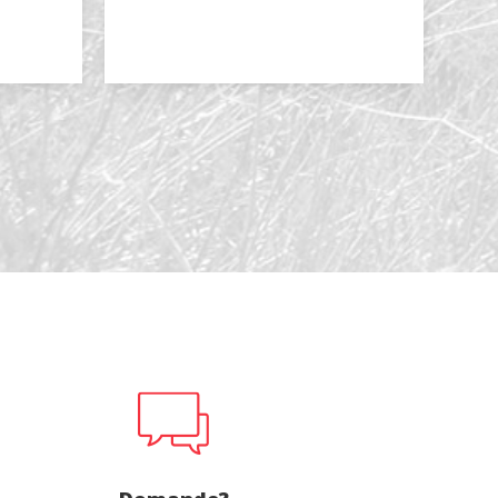
file
*