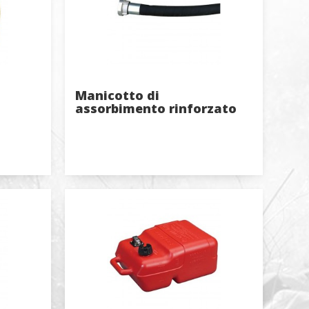
tenti al
li utenti
te per
o i
Manicotto di
assorbimento rinforzato
e le
2" NPSH
ini di
 sito e