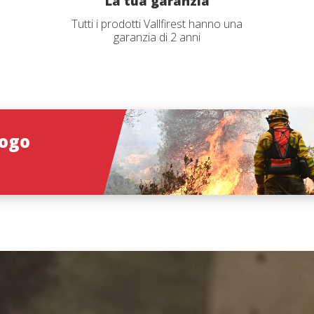
La tua garanzia
Tutti i prodotti Vallfirest hanno una
garanzia di 2 anni
e accetto l'Avvertenze legali e la Politica della privacy
nvia
logo