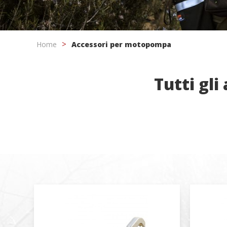
Home
Accessori per motopompa
Tutti gli
Modif
Tecnic
Questo s
migliora
ha la po
l'instal
causare 
Analis
Consento
web. Le 