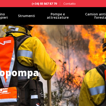
Contatto
(+34) 93 867 87 79
ino
Pompe e
Camion anti
Strumenti
pieri
attrezzature
forest
otopompa