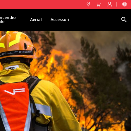
ncendio
Ricerca
Aerial
Accessori
ale