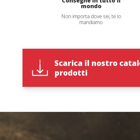
Consegne in tutto il
mondo
Non importa dove sei, te lo
Ho letto 
mandiamo
I
Scarica il nostro cata
prodotti