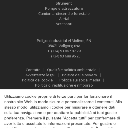
Strumenti
Pompe e attrezzature
Camion antincendio forestale
Aerial
Accessori
Polígon Industrial el Molinot, SN
08471 Vallgorguina
T.
(+34) 93 867 87 79
F.
(+34) 93 688 96 25
Contatto
Qualità e politica ambientale
Salva impostazione
Accetta tutti
Avvertenze legali
Politica della privacy
Politica dei cookie
Politica sui social media
Politica di restituzione e rimborso
Utilizziamo cookie propri e di terze parti per far funzionare il
nostro sito Web in modo sicuro e personalizzarne i contenuti. Allo
stesso modo, utilizziamo i cookie per misurare e ottenere dati
sulla tua navigazione e per adattare la pubblicità ai tuoi gusti e
preferenze. Premere il pulsante "Accetta tutti" per confermare di
aver letto e accettato le informazioni presentate. Per gestire o