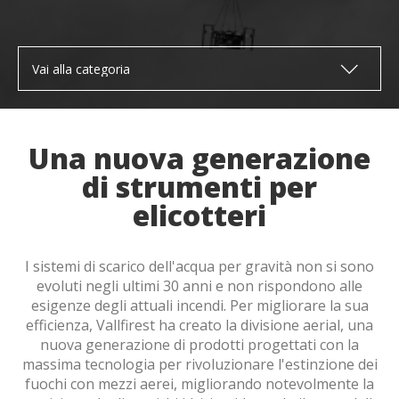
(+34) 93 867 87 79
ES
EN
FR
DE
IT
PT
Contatto
Una nuova generazione
di strumenti per
elicotteri
I sistemi di scarico dell'acqua per gravità non si sono
Ho letto e accetto l'Avvertenze legali e la Politica della
evoluti negli ultimi 30 anni e non rispondono alle
privacy
esigenze degli attuali incendi. Per migliorare la sua
efficienza, Vallfirest ha creato la divisione aerial, una
Invia
nuova generazione di prodotti progettati con la
Modifica i cookie
massima tecnologia per rivoluzionare l'estinzione dei
fuochi con mezzi aerei, migliorando notevolmente la