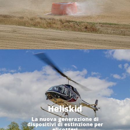
Questi cookie sono utilizzati per memorizzare informazioni
circa le preferenze e le scelte personali dell'utente
attraverso la continua osservazione delle sue abitudini di
navigazione. Grazie ad essi possiamo conoscere le
abitudini di navigazione sul sito e mostrare pubblicità
relativa al profilo di navigazione dell'utente.
Heliskid
La nuova generazione di
dispositivi di estinzione per
elicotteri