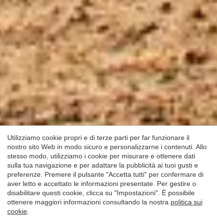
Salva impostazione
Accetta tutti
Utilizziamo cookie propri e di terze parti per far funzionare il
nostro sito Web in modo sicuro e personalizzarne i contenuti. Allo
stesso modo, utilizziamo i cookie per misurare e ottenere dati
sulla tua navigazione e per adattare la pubblicità ai tuoi gusti e
preferenze. Premere il pulsante "Accetta tutti" per confermare di
aver letto e accettato le informazioni presentate. Per gestire o
disabilitare questi cookie, clicca su "Impostazioni". È possibile
ottenere maggiori informazioni consultando la nostra
politica sui
cookie
.