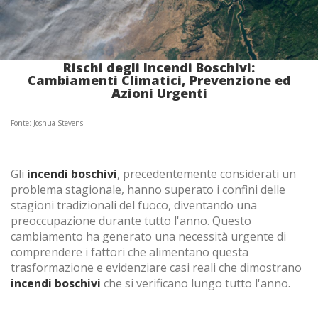
(+34) 93 867 87 79
ES
EN
FR
DE
IT
PT
Rischi degli Incendi Boschivi:
Contatto
Cambiamenti Climatici, Prevenzione ed
Azioni Urgenti
Fonte: Joshua Stevens
Gli
incendi boschivi
, precedentemente considerati un
problema stagionale, hanno superato i confini delle
stagioni tradizionali del fuoco, diventando una
preoccupazione durante tutto l'anno. Questo
cambiamento ha generato una necessità urgente di
comprendere i fattori che alimentano questa
trasformazione e evidenziare casi reali che dimostrano
incendi boschivi
che si verificano lungo tutto l'anno.