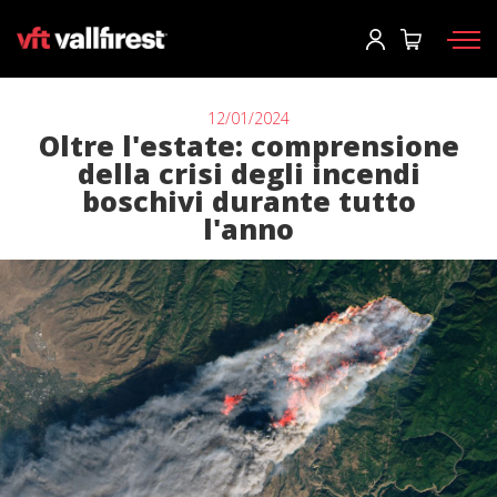
Accesso
User
*
12/01/2024
Oltre l'estate: comprensione
della crisi degli incendi
Dispositivi di protezione
Password
*
boschivi durante tutto
l'anno
Zaino pompieri
Strumenti
Pompe e attrezzature
Accesso
Camion antincendio forestale
Hai dimenticato la tua password?
Aerial
o
Accessori
Crea un account