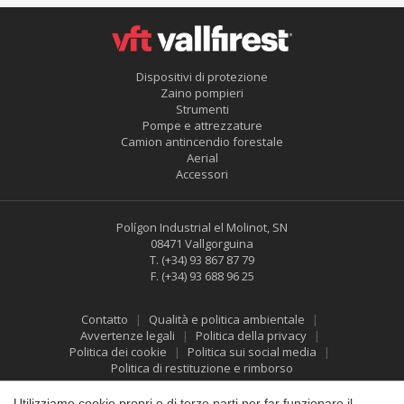
Dispositivi di protezione
Zaino pompieri
Strumenti
Pompe e attrezzature
Camion antincendio forestale
Aerial
Accessori
Salva impostazione
Accetta tutti
Polígon Industrial el Molinot, SN
08471 Vallgorguina
T.
(+34) 93 867 87 79
F.
(+34) 93 688 96 25
Contatto
Qualità e politica ambientale
Avvertenze legali
Politica della privacy
Politica dei cookie
Politica sui social media
Politica di restituzione e rimborso
Utilizziamo cookie propri e di terze parti per far funzionare il