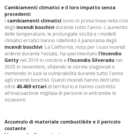
Cambiamenti climatici e il loro impatto senza
precedenti
I
cambiamenti climatici
sono in prima linea nella crisi
degli
incendi boschivi
durante tutto l'anno. L'aumento
delle temperature, le prolungate siccità e i modelli
climatici erratici hanno ridefinito il panorama degli
incendi boschivi
. La California, nota per i suoi incendi
ardenti durante l'estate, ha sperimentato
l'Incendio
Getty
nel 2019 in ottobre e
l'Incendio Silverado
nel
2020 in novembre, sfidando le norme stagionali e
mettendo in luce la vulnerabilità durante tutto l'anno
agli incendi boschivi. Questi incendi hanno distrutto
oltre
40.469 ettari
di territorio e hanno costretto
Modifica i cookie
all'evacuazione migliaia di persone in entrambe le
occasioni.
Tecnico e funzionale
Sempre attivo
Questo sito Web utilizza i propri cookie per raccogliere
Accumulo di materiale combustibile e il pericolo
informazioni al fine di migliorare i nostri servizi. Se continui
costante
a navigare accetti la loro installazione. L'utente ha la