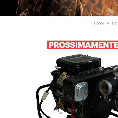
Home
Pom
Modif
Tecnic
Questo s
migliora
ha la po
l'instal
causare 