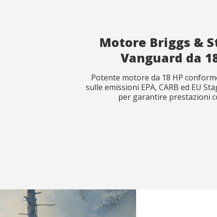
Motore Briggs & S
Observat
Observat
Vanguard da 1
Potente motore da 18 HP conforme
sulle emissioni EPA, CARB ed EU Sta
per garantire prestazioni c
Ho letto 
Ho letto 
I
I
Fino a 13 bar
Fino a 13 bar
Peso a secco
Peso a secco