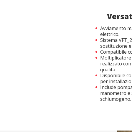
Versat
Avviamento ma
elettrico.
Sistema VFT_2
sostituzione 
Compatibile co
Moltiplicatore
realizzato con
qualità.
Disponibile co
per installazio
Include pompa
manometro e s
schiumogeno.