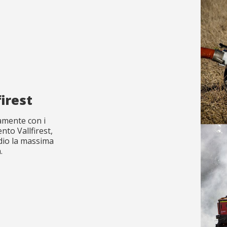
irest
amente con i
ento Vallfirest,
dio la massima
.