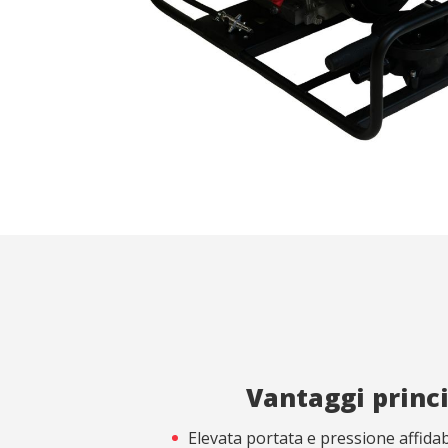
Analis
Consento
web. Le 
misurare
fine di 
del serv
migliora
prodotti
Market
Questi c
scelte p
navigaz
mostrare
Vantaggi princi
Elevata portata e pressione affidabi