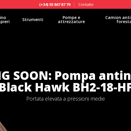
Contatto
(+34) 93 867 87 79
ino
Pompe e
Camion anti
Strumenti
pieri
attrezzature
forest
G SOON: Pompa antin
Black Hawk BH2-18-H
Portata elevata a pressioni medie