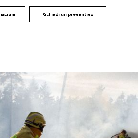
mazioni
Richiedi un preventivo
 sito
er
tenti al
li utenti
te per
o i
e le
ini di
 sito e