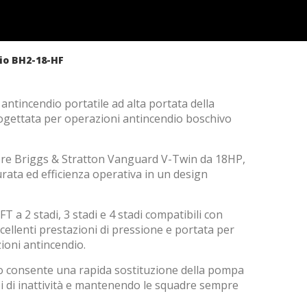
o BH2-18-HF
tincendio portatile ad alta portata della
gettata per operazioni antincendio boschivo
tore Briggs & Stratton Vanguard V-Twin da 18HP,
rata ed efficienza operativa in un design
 a 2 stadi, 3 stadi e 4 stadi compatibili con
 attivo
ellenti prestazioni di pressione e portata per
ioni antincendio.
utente
edirne
do consente una rapida sostituzione della pompa
trebbe
i di inattività e mantenendo le squadre sempre