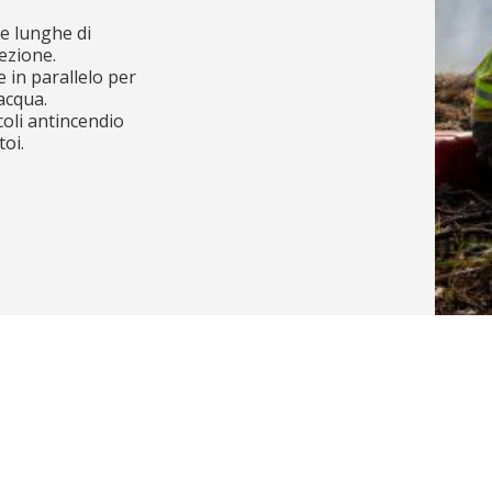
ee lunghe di
ezione.
 in parallelo per
acqua.
icoli antincendio
oi.