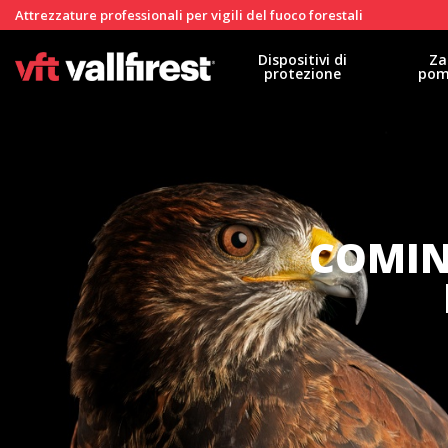
Attrezzature professionali per vigili del fuoco forestali
Dispositivi di
Za
protezione
pom
COMIN