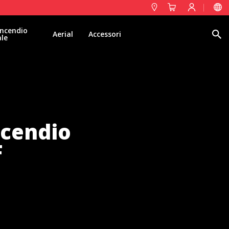
ncendio
Ricerca
Aerial
Accessori
ale
cendio
F