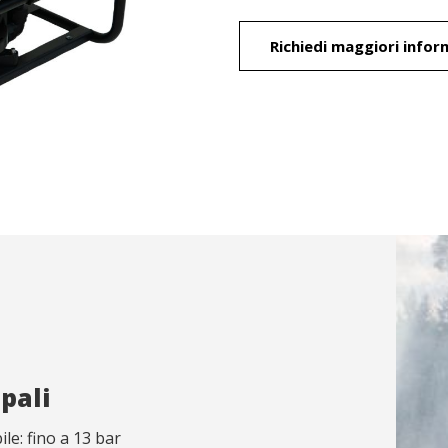
i e personalizzazione
Richiedi maggiori infor
no il monitoraggio e l'analisi del comportamento degli utenti di questo
informazioni raccolte tramite questo tipo di cookie vengono utilizzate p
 l'attività del sito web per l'elaborazione di profili di navigazione degli u
introdurre miglioramenti basati sull'analisi dei dati di utilizzo effettuati dag
izio. Ci consentono di salvare le informazioni sulle preferenze dell'uten
re la qualità dei nostri servizi e offrire una migliore esperienza attravers
 consigliati.
ing e pubblicità
ookie sono utilizzati per memorizzare informazioni circa le preferenze 
ersonali dell'utente attraverso la continua osservazione delle sue abitud
ione. Grazie ad essi possiamo conoscere le abitudini di navigazione sul
 pubblicità relativa al profilo di navigazione dell'utente.
Salva impostazione
Accetta tutti
pali
le: fino a 13 bar