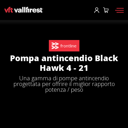
Accesso
Richiedi informazioni
Richiedi catalogo
User
*
frontline
Dispositivi di protezione
Password
*
Pompa antincendio Black
Zaino pompieri
Hawk 4 - 21
Strumenti
Una gamma di pompe antincendio
Pompe e attrezzature
Accesso
progettata per offrire il miglior rapporto
potenza / peso
Camion antincendio forestale
Hai dimenticato la tua password?
Aerial
o
Accessori
Crea un account