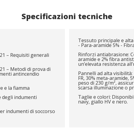
Specificazioni tecniche
Tessuto principale e alta
- Para-aramide 5% - Fibra
Rinforzi antiabrasione: 
1 – Requisiti generali
aramide e 2% fibra antis
un’elevata resistenza all’
1 – Metodi di prova di
Pannelli ad alta visibilit
umenti antincendio
FR, 30% meta-aramide, 5%
peso di 230 g/m², assicu
scarsa illuminazione o p
re e la fiamma
Taglie e colori: Disponibil
e degli indumenti
navy, giallo HV e nero.
per indumenti di soccorso