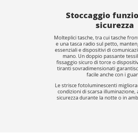
Stoccaggio funzio
Observat
Observat
sicurezza
Molteplici tasche, tra cui tasche fron
e una tasca radio sul petto, mante
essenziali e dispositivi di comunicaz
mano. Un doppio passante tessil
fissaggio sicuro di torce o dispositi
tiranti sovradimensionati garantisc
Ho letto 
Ho letto 
facile anche con i guan
Le strisce fotoluminescenti migliorano
I
I
condizioni di scarsa illuminazione
sicurezza durante la notte o in amb
Normative te
Normative te
EN ISO 13688
EN ISO 13688
EN ISO 15384
EN ISO 15384
prestazione
prestazione
EN ISO 11612
EN ISO 11612
EN ISO 1149-
EN ISO 1149-
EN ISO 16689
EN ISO 16689