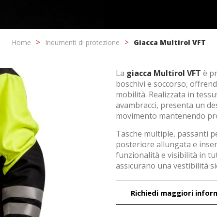
Home
Indumenti di protezione
Giacca Multirol VFT
La
giacca Multirol VFT
è p
boschivi e soccorso, offren
mobilità. Realizzata in tessu
avambracci, presenta un de
movimento mantenendo prot
ica i cookie
Tasche multiple, passanti pe
posteriore allungata e inse
o e funzionale
Sempre
funzionalità e visibilità in t
assicurano una vestibilità si
ito Web utilizza i propri cookie per raccogliere informazioni al fine di
re i nostri servizi. Se continui a navigare accetti la loro installazione. L'
ssibilità di configurare il proprio browser, potendo, se lo desidera, imp
lazione sul proprio disco fisso, pur tenendo presente che tale azione po
Richiedi maggiori infor
difficoltà nella navigazione del sito.