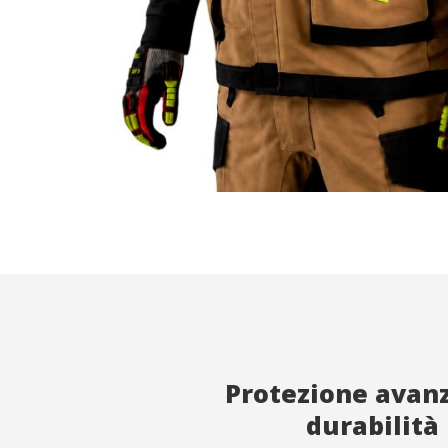
Analis
Consento
web. Le 
misurare
fine di 
del serv
migliora
prodotti
Market
Questi c
scelte p
navigaz
mostrare
Protezione avan
durabilità