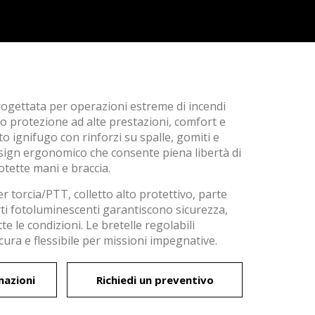
rogettata per operazioni estreme di incendi
do protezione ad alte prestazioni, comfort e
to ignifugo con rinforzi su spalle, gomiti e
sign ergonomico che consente piena libertà di
ette mani e braccia.
r torcia/PTT, colletto alto protettivo, parte
rti fotoluminescenti garantiscono sicurezza,
 attivo
utte le condizioni. Le bretelle regolabili
cura e flessibile per missioni impegnative.
utente
edirne
trebbe
mazioni
Richiedi un preventivo