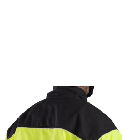
 sito
er
tenti al
li utenti
te per
o i
e le
ini di
 sito e