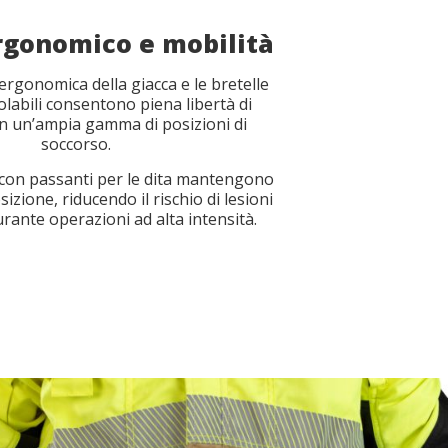
rgonomico e mobilità
ergonomica della giacca e le bretelle
olabili consentono piena libertà di
n un’ampia gamma di posizioni di
soccorso.
e con passanti per le dita mantengono
file
file
*
*
izione, riducendo il rischio di lesioni
rante operazioni ad alta intensità.