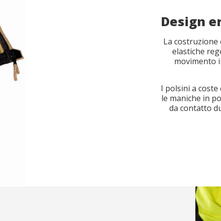
di informazioni
di catalogo
Design e
La costruzione 
Cognome
Cognome
*
*
Azienda
Azienda
*
elastiche reg
movimento i
I polsini a cost
o
el catalogo
*
*
Email
Email
*
*
Select your pro
Select your pro
le maniche in pos
da contatto du
Accesso
User
*
Password
*