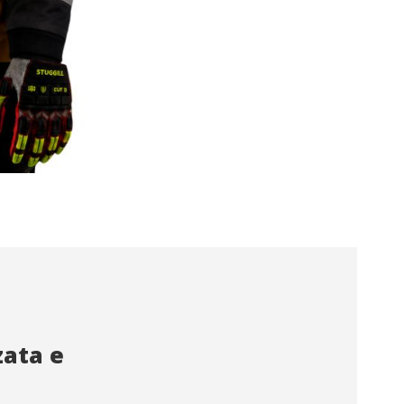
i e personalizzazione
no il monitoraggio e l'analisi del comportamento degli utenti di questo
informazioni raccolte tramite questo tipo di cookie vengono utilizzate p
 l'attività del sito web per l'elaborazione di profili di navigazione degli u
introdurre miglioramenti basati sull'analisi dei dati di utilizzo effettuati dag
izio. Ci consentono di salvare le informazioni sulle preferenze dell'uten
re la qualità dei nostri servizi e offrire una migliore esperienza attravers
 consigliati.
ing e pubblicità
ookie sono utilizzati per memorizzare informazioni circa le preferenze 
ersonali dell'utente attraverso la continua osservazione delle sue abitud
ione. Grazie ad essi possiamo conoscere le abitudini di navigazione sul
 pubblicità relativa al profilo di navigazione dell'utente.
Salva impostazione
Accetta tutti
zata e