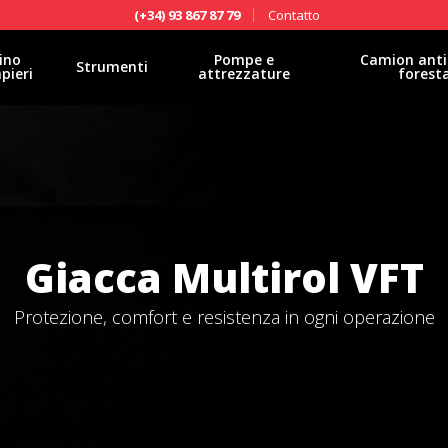
Contatto
(+34) 93 867 87 79
ino
Pompe e
Camion anti
Strumenti
pieri
attrezzature
forest
Giacca Multirol VFT
Protezione, comfort e resistenza in ogni operazione