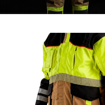
Modif
Tecnic
Questo s
migliora
ha la po
l'instal
causare 