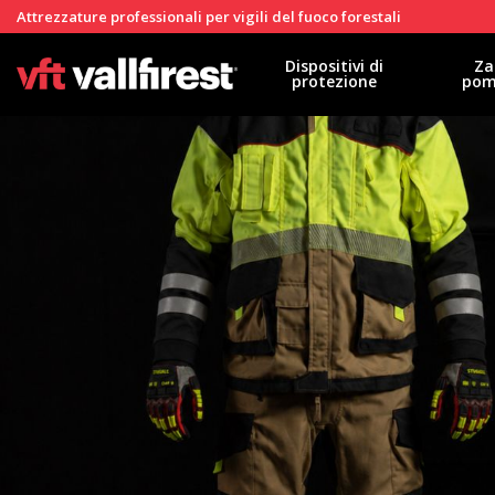
Attrezzature professionali per vigili del fuoco forestali
Dispositivi di
Za
protezione
pom