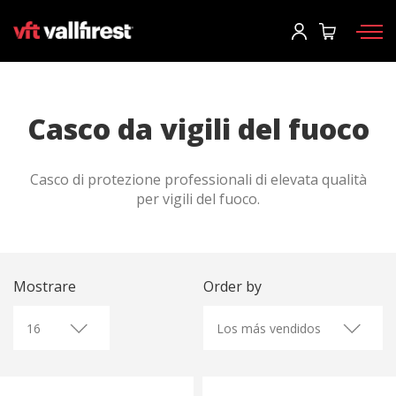
Accesso
Richiedi catalogo
User
*
Casco da vigili del fuoco
Dispositivi di protezione
Password
*
Casco di protezione professionali di elevata qualità
Zaino pompieri
per vigili del fuoco.
Strumenti
Pompe e attrezzature
Accesso
Camion antincendio forestale
Mostrare
Order by
Hai dimenticato la tua password?
Aerial
o
Accessori
Crea un account