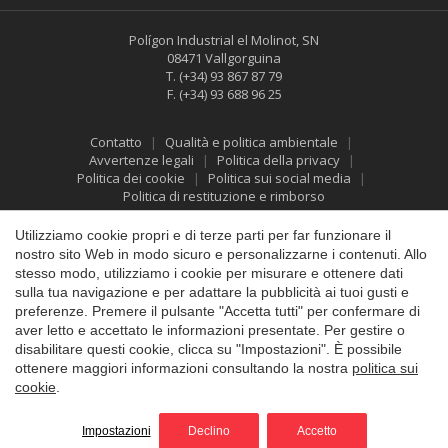
Polígon Industrial el Molinot, SN
08471 Vallgorguina
T.
(+34) 93 867 87 79
F.
(+34) 93 688 96 25
Contatto
Qualità e politica ambientale
Avvertenze legali
Politica della privacy
Politica dei cookie
Politica sui social media
Politica di restituzione e rimborso
Salva impostazione
Accetta tutti
Utilizziamo cookie propri e di terze parti per far funzionare il
nostro sito Web in modo sicuro e personalizzarne i contenuti. Allo
stesso modo, utilizziamo i cookie per misurare e ottenere dati
sulla tua navigazione e per adattare la pubblicità ai tuoi gusti e
preferenze. Premere il pulsante "Accetta tutti" per confermare di
aver letto e accettato le informazioni presentate. Per gestire o
disabilitare questi cookie, clicca su "Impostazioni". È possibile
ottenere maggiori informazioni consultando la nostra
politica sui
cookie
.
©2026 Vallfirest
All rights reserved
by
iEstrategic
Impostazioni
Declino
Accetto