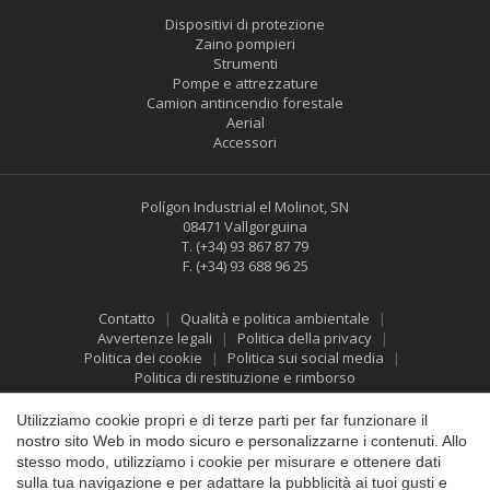
Dispositivi di protezione
Zaino pompieri
Strumenti
Pompe e attrezzature
Camion antincendio forestale
Aerial
Accessori
Polígon Industrial el Molinot, SN
08471 Vallgorguina
T.
(+34) 93 867 87 79
F.
(+34) 93 688 96 25
Contatto
Qualità e politica ambientale
Avvertenze legali
Politica della privacy
Politica dei cookie
Politica sui social media
Politica di restituzione e rimborso
Utilizziamo cookie propri e di terze parti per far funzionare il
Salva impostazione
Accetta tutti
nostro sito Web in modo sicuro e personalizzarne i contenuti. Allo
stesso modo, utilizziamo i cookie per misurare e ottenere dati
sulla tua navigazione e per adattare la pubblicità ai tuoi gusti e