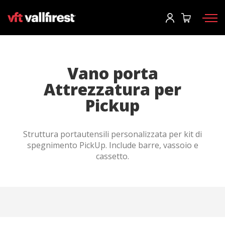
Accesso
Richiedi catalogo
User
*
Vano porta
Attrezzatura per
Dispositivi di protezione
Password
*
Pickup
Zaino pompieri
Strumenti
Struttura portautensili personalizzata per kit di
Pompe e attrezzature
Accesso
spegnimento PickUp. Include barre, vassoio e
cassetto.
Camion antincendio forestale
Hai dimenticato la tua password?
Aerial
o
Accessori
Crea un account