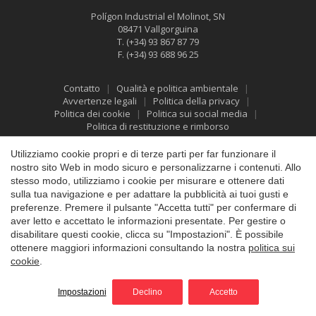
Polígon Industrial el Molinot, SN
08471 Vallgorguina
T.
(+34) 93 867 87 79
F.
(+34) 93 688 96 25
Contatto
Qualità e politica ambientale
Salva impostazione
Accetta tutti
Avvertenze legali
Politica della privacy
Politica dei cookie
Politica sui social media
Politica di restituzione e rimborso
Utilizziamo cookie propri e di terze parti per far funzionare il
nostro sito Web in modo sicuro e personalizzarne i contenuti. Allo
stesso modo, utilizziamo i cookie per misurare e ottenere dati
sulla tua navigazione e per adattare la pubblicità ai tuoi gusti e
preferenze. Premere il pulsante "Accetta tutti" per confermare di
aver letto e accettato le informazioni presentate. Per gestire o
disabilitare questi cookie, clicca su "Impostazioni". È possibile
ottenere maggiori informazioni consultando la nostra
politica sui
cookie
.
©2026 Vallfirest
All rights reserved
by
iEstrategic
Impostazioni
Declino
Accetto