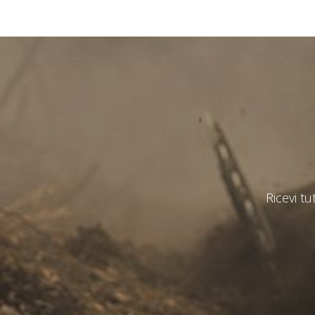
State
*
Observat
Ricevi tu
Ho letto 
I