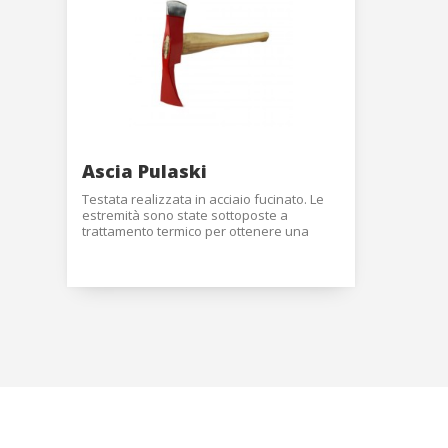
Modif
Tecnic
Questo s
migliora
ha la po
l'instal
causare 
Ascia Pulaski
Testata realizzata in acciaio fucinato. Le
Analis
estremità sono state sottoposte a
trattamento termico per ottenere una
grana da 45 a 55 HR (durezza secondo
Consento
scala Rockwell) per conferire maggiore
web. Le 
sicurezza, resistenza e durezza. Testa
misurare
smaltata di rosso e fili di taglio trattati con
fine di 
lacca trasparente per ridurre la
del serv
formazione di ossido. Manico realizzato in
migliora
legno di noce, tagliato a secco a un
prodotti
contenuto di umidità al di sotto del 10%
per escludere la possibilità di retrazione
che provocherebbe l'allentamento della
Market
testa.
Questi c
La testata del manico è inserita nella
scelte p