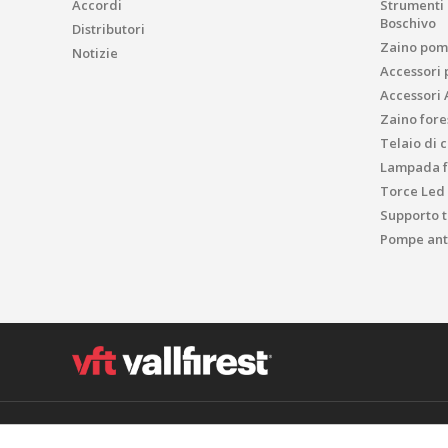
Accordi
Strumenti p
Boschivo
Distributori
Zaino pom
Notizie
Accessori 
Accessori 
Zaino fores
Telaio di 
Lampada f
Torce Led
Supporto t
Pompe anti
Polígon Industrial el Molinot, SN - 08471 Vallgorguina