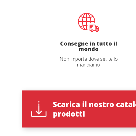
maniglia e fissata con cuneo in alluminio
navigaz
chiuso; realizzata in materiale resistente,
mostrare
leggero, non soggetto a espandersi o
contrarsi a seconda dell'umidità o della
temperatura. La forma dentata del cuneo
migliora la presa. Foro di fissaggio della
testata allungato in modo da irrobustire
l'unione meccanica.
Consegne in tutto il
Richie
mondo
Non importa dove sei, te lo
Nome
*
mandiamo
Lingua d
Scarica il nostro cata
prodotti
Paese
*