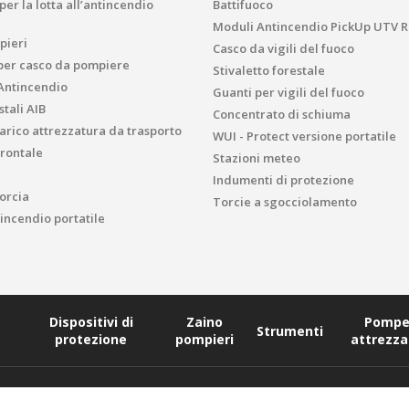
er la lotta all’antincendio
Battifuoco
Moduli Antincendio PickUp UTV R
pieri
Casco da vigili del fuoco
per casco da pompiere
Stivaletto forestale
Antincendio
Guanti per vigili del fuoco
tali AIB
Concentrato di schiuma
carico attrezzatura da trasporto
WUI - Protect versione portatile
rontale
Stazioni meteo
Indumenti di protezione
orcia
Torcie a sgocciolamento
ncendio portatile
Dispositivi di
Zaino
Pompe
Strumenti
protezione
pompieri
attrezza