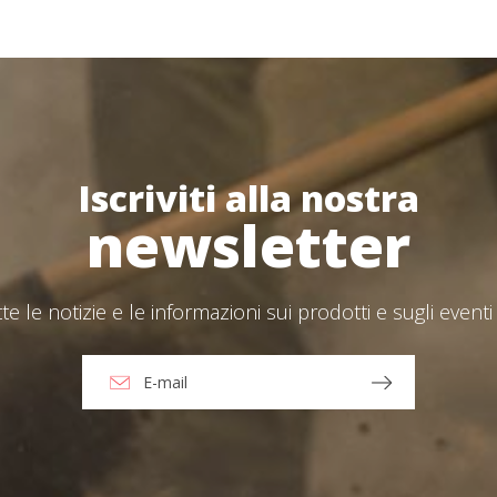
Password
*
Accesso
Iscriviti alla nostra
Hai dimenticato la tua password?
ions
newsletter
O
tte le notizie e le informazioni sui prodotti e sugli eventi 
Crea un account
e accetto l'Avvertenze legali e la Politica della privacy
nvia