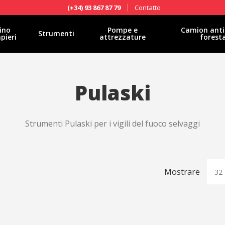
Contatto
(+34) 93 867 87 79
ino
Pompe e
Camion anti
Strumenti
pieri
attrezzature
forest
Pulaski
Strumenti Pulaski per i vigili del fuoco selvaggi
Mostrare