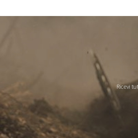
State
*
Observat
Ricevi tu
Ho letto 
I