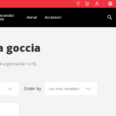
ncendio
Ricerca
Aerial
Accessori
ale
 a goccia
ce a goccia da 1 e 5L
Order by