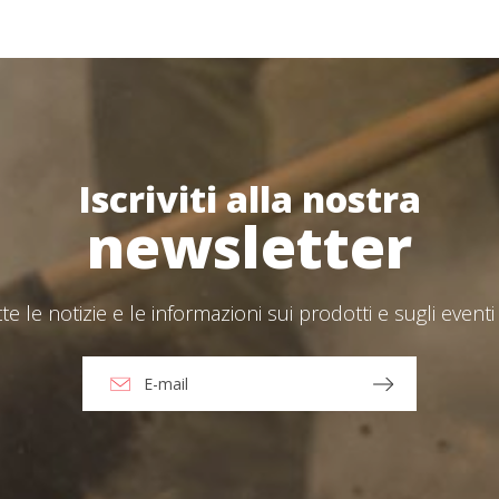
Password
*
Accesso
Iscriviti alla nostra
Hai dimenticato la tua password?
ions
newsletter
O
tte le notizie e le informazioni sui prodotti e sugli eventi 
Crea un account
e accetto l'Avvertenze legali e la Politica della privacy
nvia