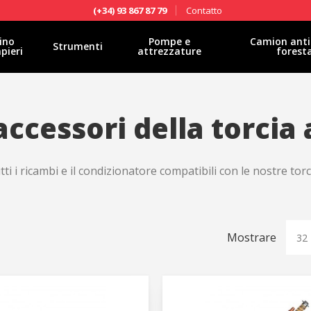
Contatto
(+34) 93 867 87 79
ino
Pompe e
Camion anti
Strumenti
pieri
attrezzature
forest
accessori della torcia
ti i ricambi e il condizionatore compatibili con le nostre tor
Mostrare