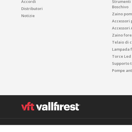
Accordi
Strumenti p
Boschivo
Distributori
Zaino pom
Notizie
Accessori 
Accessori 
Zaino fores
Telaio di 
Lampada f
Torce Led
Supporto t
Pompe anti
Polígon Industrial el Molinot, SN - 08471 Vallgorguina