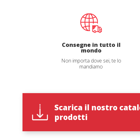
navigaz
mostrare
Consegne in tutto il
Richie
mondo
Non importa dove sei, te lo
Nome
*
mandiamo
Lingua d
Scarica il nostro cata
prodotti
Paese
*