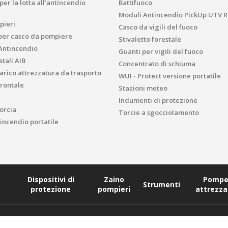
er la lotta all’antincendio
Battifuoco
Moduli Antincendio PickUp UTV R
pieri
Casco da vigili del fuoco
per casco da pompiere
Stivaletto forestale
Antincendio
Guanti per vigili del fuoco
tali AIB
Concentrato di schiuma
carico attrezzatura da trasporto
WUI - Protect versione portatile
rontale
Stazioni meteo
Indumenti di protezione
orcia
Torcie a sgocciolamento
ncendio portatile
Dispositivi di
Zaino
Pompe
Strumenti
protezione
pompieri
attrezza