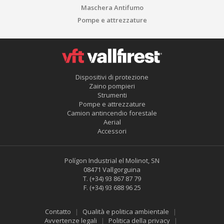
Maschera Antifumo
Pompe e attrezzature
Dispositivi di protezione
Zaino pompieri
Strumenti
Pompe e attrezzature
Camion antincendio forestale
Aerial
Accessori
Polígon Industrial el Molinot, SN
08471 Vallgorguina
T.
(+34) 93 867 87 79
F.
(+34) 93 688 96 25
Contatto
Qualità e politica ambientale
Avvertenze legali
Politica della privacy