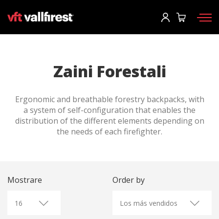
Accesso
Richiedi catalogo
User
*
Zaini Forestali
Dispositivi di protezione
Password
*
Ergonomic and breathable forestry backpacks, with
Zaino pompieri
a system of self-configuration that enables the
Strumenti
distribution of the different elements depending on
the needs of each firefighter.
Pompe e attrezzature
Accesso
Camion antincendio forestale
Hai dimenticato la tua password?
Aerial
Mostrare
Order by
o
Accessori
Crea un account