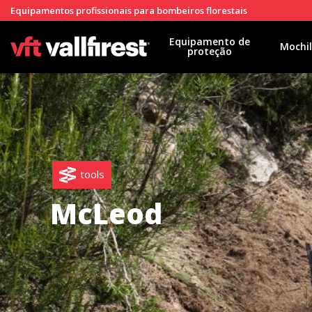
Equipamentos profissionais para bombeiros florestais
Equipamento de
Mochi
proteção
tools
McLeod