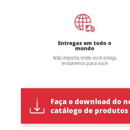
Idioma d
Entregas em todo o
mundo
País
*
Não importa onde você esteja,
enviaremos para você
State
*
Faça o download do n
catálogo de produtos
Observaç