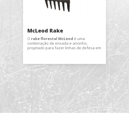
ing e publicidade
ookies são utilizados para armazenar informações sobre as preferênci
s pessoais do usuário através da observação contínua de seus hábito
ão. Graças a eles, podemos conhecer os hábitos de navegação no sit
publicidade relacionada ao perfil de navegação do usuário.
McLeod Rake
O
rake florestal McLeod
é uma
combinação de enxada e ancinho,
Salvar configuração
Aceitar tudo
projetado para fazer linhas de defesa em
áreas ligeiramente pedregosas.
tar catálogo
Sobrenome
*
Negócio