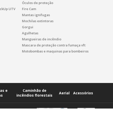
Óculos de proteção
PickUp UTV
Fire Cam
Mantas ignifugas
Mochilas extintoras
Gorgui
Agulhetas
Mangueiras de incêndio
Mascara de proteção contra fumaça vft
Motobombas e maquinas para bombeiros
as e
Caminhão de
Aerial
Acessórios
as
incêndios florestais