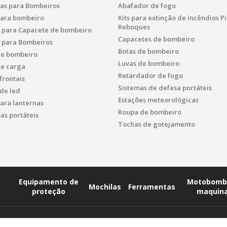
as para Bombeiros
Abafador de fogo
para bombeiro
Kits para extinção de incêndios 
Reboques
s para Capacete de bombeiro
Capacetes de bombeiro
s para Bombeiros
Botas de bombeiro
de bombeiro
Luvas de bombeiro
de carga
Retardador de fogo
frontais
Sistemas de defesa portáteis
de led
Estações meteorológicas
ara lanternas
Roupa de bombeiro
s portáteis
Tochas de gotejamento
Equipamento de
Motobomb
Mochilas
Ferramentas
proteção
maquin