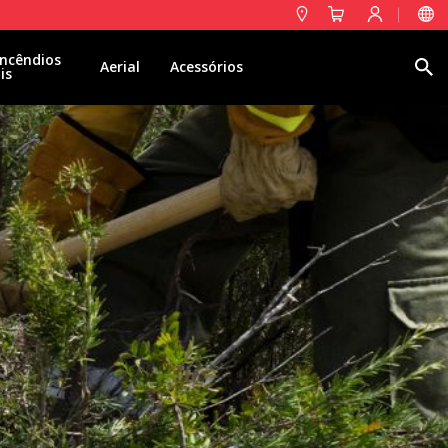
ncêndios
Pesquisa
Aerial
Acessórios
is