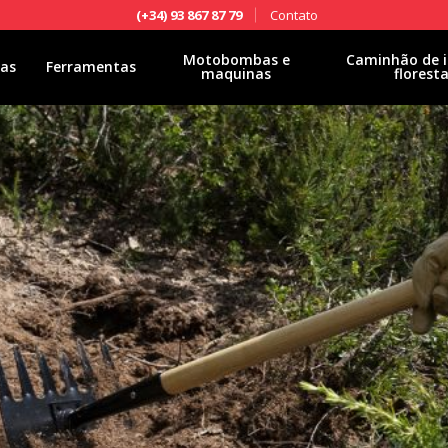
Contato
(+34) 93 867 87 79
Motobombas e
Caminhão de i
las
Ferramentas
maquinas
floresta