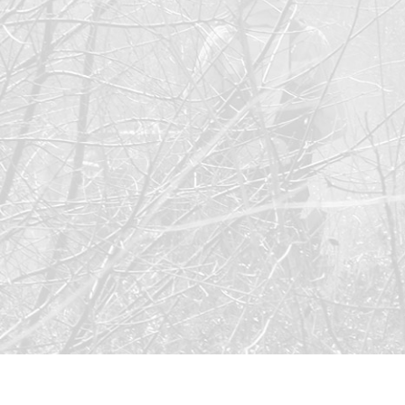
Market
Esses c
escolha
navegaç
exibir 
Solici
Nome
*