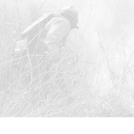
as e
s de
e e