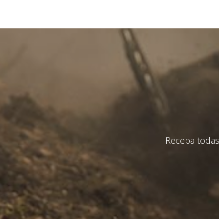
Eu li e 
En
Receba todas 