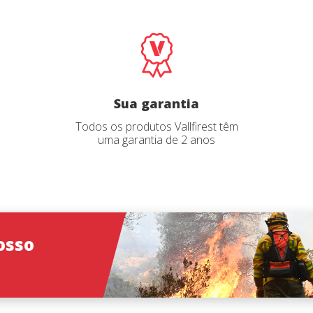
Iniciar sessão
o catálogo
*
Email
*
Select your pro
Sua garantia
User
*
Todos os produtos Vallfirest têm
uma garantia de 2 anos
Senha
*
osso
Iniciar sessão
Esqueceu sua senha?
ões
O