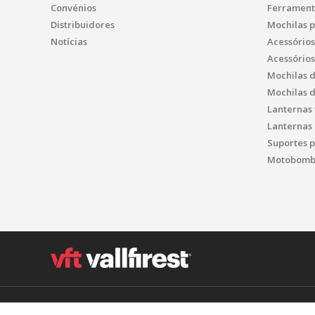
Convénios
Ferrament
Distribuidores
Mochilas 
Notícias
Acessório
Acessório
Mochilas 
Mochilas 
Lanternas 
Lanternas 
Suportes p
Motobomba
Polígon Industrial el Molinot, SN - 08471 Vallgorguina