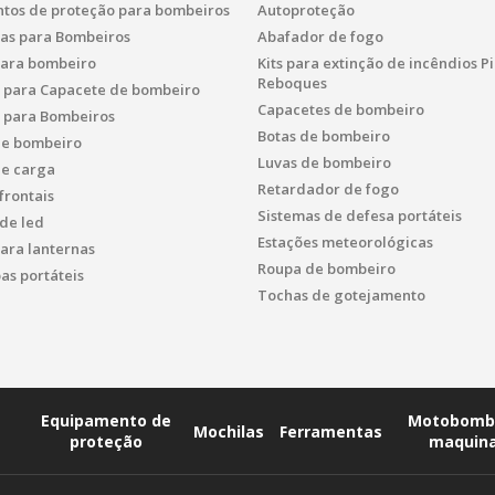
tos de proteção para bombeiros
Autoproteção
as para Bombeiros
Abafador de fogo
para bombeiro
Kits para extinção de incêndios 
Reboques
s para Capacete de bombeiro
Capacetes de bombeiro
s para Bombeiros
Botas de bombeiro
de bombeiro
Luvas de bombeiro
de carga
Retardador de fogo
frontais
Sistemas de defesa portáteis
de led
Estações meteorológicas
ara lanternas
Roupa de bombeiro
s portáteis
Tochas de gotejamento
Equipamento de
Motobomb
Mochilas
Ferramentas
proteção
maquin