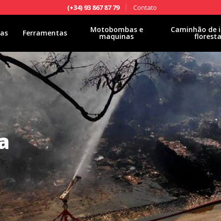
Contato
(+34) 93 867 87 79
Motobombas e
Caminhão de i
las
Ferramentas
maquinas
floresta
a