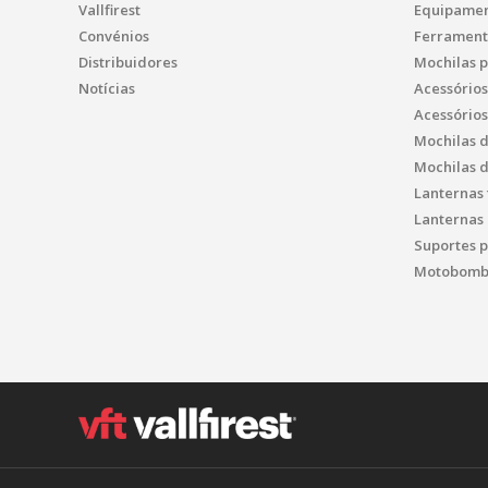
Vallfirest
Equipamen
Convénios
Ferrament
Distribuidores
Mochilas 
Notícias
Acessório
Acessório
Mochilas 
Mochilas 
Lanternas 
Lanternas 
Suportes p
Motobomba