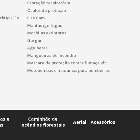
Proteção respiratória
Óculos de proteção
PickUp UTV
Fire Cam
Mantas ignifugas
Mochilas extintoras
Gorgui
Agulhetas
Mangueiras de incêndio
Mascara de proteção contra fumaça vft
Motobombas e maquinas para bombeiros
as e
Caminhão de
Aerial
Acessórios
as
incêndios florestais