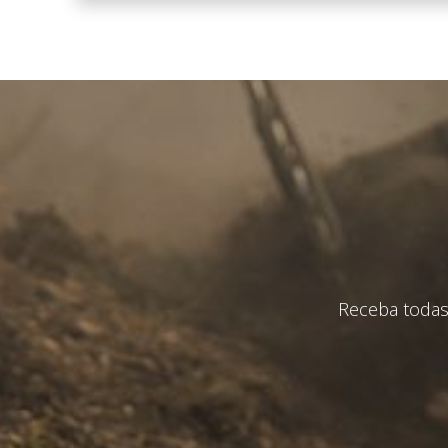
Eu li e 
En
Receba todas 