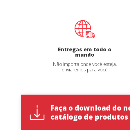
Nome
*
Idioma d
Entregas em todo o
mundo
País
*
Não importa onde você esteja,
enviaremos para você
State
*
Faça o download do n
catálogo de produtos
Observaç