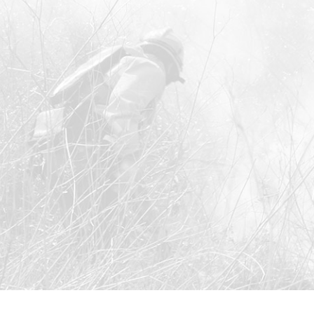
as e
s de
e e