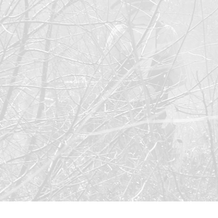
Market
Esses c
escolha
navegaç
exibir 
Solici