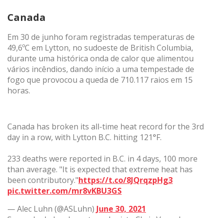
Canada
Em 30 de junho foram registradas temperaturas de
49,6ºC em Lytton, no sudoeste de British Columbia,
durante uma histórica onda de calor que alimentou
Salvar configuração
Aceitar tudo
vários incêndios, dando início a uma tempestade de
fogo que provocou a queda de 710.117 raios em 15
horas.
Canada has broken its all-time heat record for the 3rd
day in a row, with Lytton B.C. hitting 121°F.
233 deaths were reported in B.C. in 4 days, 100 more
than average. "It is expected that extreme heat has
been contributory."
https://t.co/8JQrqzpHg3
pic.twitter.com/mr8vKBU3GS
— Alec Luhn (@ASLuhn)
June 30, 2021