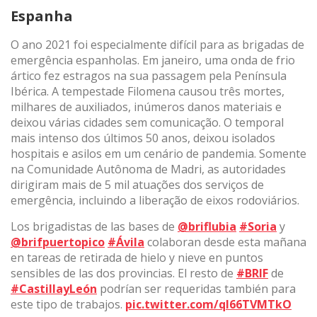
Espanha
O ano 2021 foi especialmente difícil para as brigadas de
emergência espanholas. Em janeiro, uma onda de frio
ártico fez estragos na sua passagem pela Península
Ibérica. A tempestade Filomena causou três mortes,
milhares de auxiliados, inúmeros danos materiais e
deixou várias cidades sem comunicação. O temporal
mais intenso dos últimos 50 anos, deixou isolados
hospitais e asilos em um cenário de pandemia. Somente
na Comunidade Autônoma de Madri, as autoridades
dirigiram mais de 5 mil atuações dos serviços de
emergência, incluindo a liberação de eixos rodoviários.
Los brigadistas de las bases de
@briflubia
#Soria
y
@brifpuertopico
#Ávila
colaboran desde esta mañana
en tareas de retirada de hielo y nieve en puntos
sensibles de las dos provincias. El resto de
#BRIF
de
#CastillayLeón
podrían ser requeridas también para
este tipo de trabajos.
pic.twitter.com/qI66TVMTkO