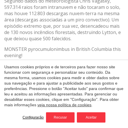
Segundo dados do meteorologista Chris Vagasky,
597.314 raios foram intranuvem e não tocaram o solo,
mas houve 112.803 descargas nuvem-terra na mesma
área (descargas associadas a um piro convectivo). Um
episódio extremo que, por sua vez, desencadeou mais
de 130 novos incêndios florestais, destruindo Lytton, e
que deixou quase 500 falecidos.
MONSTER pyrocumulonimbus in British Columbia this
evening!
Usamos cookies próprios e de terceiros para fazer nosso site
Here's a snippet.
#BCfire
@weathernetwork
funcionar com segurança e personalizar seu conteúdo. Da
pic.twitter.com/lyUN2rPBZN
mesma forma, usamos cookies para medir e obter dados sobre
sua navegação e para ajustar a publicidade aos seus gostos e
— Kyle Brittain (@KyleTWN)
June 30, 2021
preferências. Pressione o botão "Aceitar tudo" para confirmar que
A campanha de incêndios de 2020 em British Columbia
leu e aceitou as informações apresentadas. Para gerenciar ou
foi “tranquila” (637 incêndios florestais queimaram
desabilitar esses cookies, clique em "Configuração". Para obter
pouco mais de 15 mil hectares). Entre 2010 e 2020, a
mais informações
veja nossa política de cookies
.
média foi de 1.356 incêndios/ano. Corresponde a
347.104 hectares por temporada de incêndios completa.
Configuração
Recusar
Aceitar
Califórnia