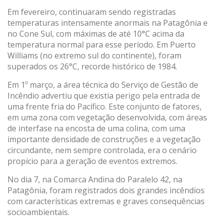
sobre as preferências e escolhas pessoais do usuário
Em fevereiro, continuaram sendo registradas
através da observação contínua de seus hábitos de
temperaturas intensamente anormais na Patagônia e
navegação. Graças a eles, podemos conhecer os hábitos
de navegação no site e exibir publicidade relacionada ao
no Cone Sul, com máximas de até 10°C acima da
perfil de navegação do usuário.
temperatura normal para esse período. Em Puerto
Williams (no extremo sul do continente), foram
superados os 26°C, recorde histórico de 1984.
Em 1º março, a área técnica do Serviço de Gestão de
Incêndio advertiu que existia perigo pela entrada de
uma frente fria do Pacífico. Este conjunto de fatores,
em uma zona com vegetação desenvolvida, com áreas
de interfase na encosta de uma colina, com uma
importante densidade de construções e a vegetação
circundante, nem sempre controlada, era o cenário
propício para a geração de eventos extremos.
No dia 7, na Comarca Andina do Paralelo 42, na
Patagônia, foram registrados dois grandes incêndios
com características extremas e graves consequências
socioambientais.