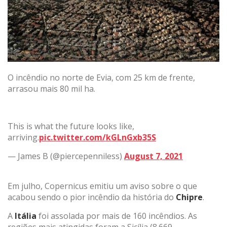
O incêndio no norte de Evia, com 25 km de frente,
arrasou mais 80 mil ha.
This is what the future looks like,
arriving.
pic.twitter.com/kGLnGxb35S
— James B (@piercepenniless)
August 7, 2021
Em julho, Copernicus emitiu um aviso sobre o que
acabou sendo o pior incêndio da história do
Chipre
.
A
Itália
foi assolada por mais de 160 incêndios. As
regiões mais atingidas foram a Sicília (8.669