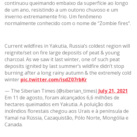
continuou queimando embaixo da superfície ao longo
de um ano, resistindo a um outono chuvoso e um
inverno extremamente frio. Um fenômeno
normalmente conhecido com o nome de “Zombie fires”.
Current wildfires in Yakutia, Russia’s coldest region will
reignite/set on fire large deposits of peat & young
charcoal. As we saw it last winter, one of such peat
deposits ignited by last summer’s wildfire didn’t stop
burning after a long rainy autumn & the extremely cold
winter
pic.twitter.com/isdZ07rbKr
— The Siberian Times (@siberian_times)
July 21, 2021
Em 11 de agosto, foram alcançados 6,6 milhões de
hectares queimados em Yakutia. A poluição dos
incêndios florestais chegou aos Urais e à península de
Yamal na Rússia, Cazaquistão, Pólo Norte, Mongólia e
Canada.