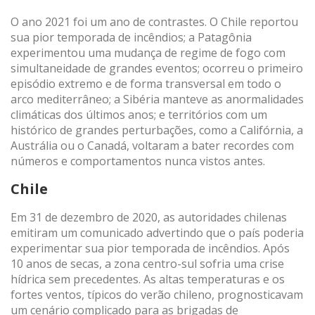
O ano 2021 foi um ano de contrastes. O Chile reportou
sua pior temporada de incêndios; a Patagônia
(+34) 93 867 87 79
ES
EN
FR
DE
IT
PT
experimentou uma mudança de regime de fogo com
simultaneidade de grandes eventos; ocorreu o primeiro
Contato
episódio extremo e de forma transversal em todo o
arco mediterrâneo; a Sibéria manteve as anormalidades
climáticas dos últimos anos; e territórios com um
histórico de grandes perturbações, como a Califórnia, a
Austrália ou o Canadá, voltaram a bater recordes com
números e comportamentos nunca vistos antes.
Chile
Em 31 de dezembro de 2020, as autoridades chilenas
emitiram um comunicado advertindo que o país poderia
experimentar sua pior temporada de incêndios. Após
10 anos de secas, a zona centro-sul sofria uma crise
hídrica sem precedentes. As altas temperaturas e os
fortes ventos, típicos do verão chileno, prognosticavam
um cenário complicado para as brigadas de