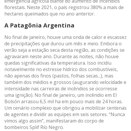
emergência agrícola diante do aumento de incêndios
Técnico e funcional
Sempre ativo
florestais. Neste 2021, o país registrou 380% a mais de
Este site usa seus próprios cookies para coletar
hectares queimados que no ano anterior.
informações a fim de melhorar nossos serviços. Se
continuar a navegar, aceita a instalação. O utilizador tem a
possibilidade de configurar o seu navegador, podendo, se
A Patagônia Argentina
assim o desejar, impedir que sejam instalados no seu
disco rígido, embora deva ter presente que tal ação pode
No final de janeiro, houve uma onda de calor e escassez
causar dificuldades na navegação no site.
de precipitações que durou um mês e meio. Embora o
verão seja a estação seca desta região, as condições se
Análise e personalização
agravaram neste ano. Durante as noites, não houve
quedas significativas da temperatura. Isso incidiu
Eles permitem o monitoramento e análise do
comportamento dos usuários deste site. A informação
notavelmente no estresse hídrico dos combustíveis,
recolhida através deste tipo de cookies serve para medir a
não apenas dos finos (pastos, folhas secas...), mas
actividade da web para a elaboração dos perfis de
navegação dos utilizadores, de forma a introduzir
também dos médios e grossos (augurando velocidade e
melhorias a partir da análise dos dados de utilização
intensidade nas carreiras de incêndios se ocorresse
efectuada pelos utilizadores do serviço. Eles nos permitem
uma ignição). No final de janeiro, um incêndio em El
salvar as informações de preferência do usuário para
melhorar a qualidade dos nossos serviços e oferecer uma
Bolsón arrasou 6,5 mil ha em pouco mais de 24 horas.
melhor experiência através dos produtos recomendados.
Um cenário complexo que obrigou a mobilizar centenas
de agentes e dividir as equipes em seis setores. “Nunca
Marketing e publicidade
vimos algo assim”, manifestaram do corpo de
bombeiros Splif Río Negro.
Esses cookies são utilizados para armazenar informações