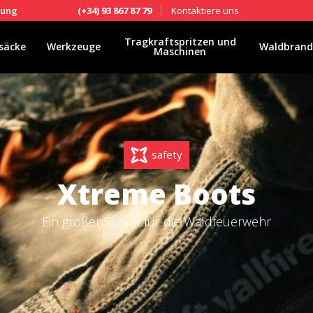
Kontaktiere uns
fung
(+34) 93 867 87 79
Tragkraftspritzen und
säcke
Werkzeuge
Waldbrand
Maschinen
safety
Xtreme Boots
Ein großer Schritt für die Waldfeuerwehr