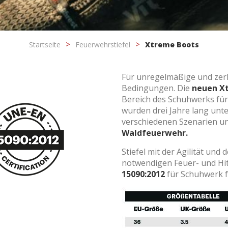
Startseite
Feuerwehrstiefel
Xtreme Boots
Für unregelmäßige und zer
Bedingungen. Die
neuen X
Bereich des Schuhwerks fü
wurden drei Jahre lang unt
verschiedenen Szenarien un
ies ändern
Waldfeuerwehr.
Stiefel mit der Agilität u
k und Funktional
Imm
notwendigen Feuer- und Hitz
15090:2012
für Schuhwerk f
ebsite verwendet eigene Cookies, um Informationen zu sammeln, um
 zu verbessern. Wenn Sie weiter surfen, akzeptieren Sie deren Installat
r hat die Möglichkeit, seinen Browser zu konfigurieren und auf Wunsch
ern, dass er auf seiner Festplatte installiert wird, obwohl er bedenken 
es zu Schwierigkeiten beim Navigieren auf der Website führen kann.