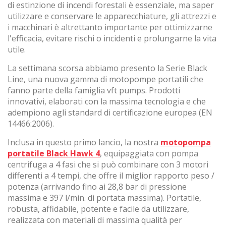
di estinzione di incendi forestali è essenziale, ma saper
utilizzare e conservare le apparecchiature, gli attrezzi e
i macchinari è altrettanto importante per ottimizzarne
(+34) 93 867 87 79
ES
EN
FR
DE
IT
PT
l'efficacia, evitare rischi o incidenti e prolungarne la vita
utile.
Contatto
La settimana scorsa abbiamo presento la Serie Black
Line, una nuova gamma di motopompe portatili che
fanno parte della famiglia vft pumps. Prodotti
innovativi, elaborati con la massima tecnologia e che
adempiono agli standard di certificazione europea (EN
14466:2006).
Inclusa in questo primo lancio, la nostra
motopompa
portatile Black Hawk 4
, equipaggiata con pompa
centrifuga a 4 fasi che si può combinare con 3 motori
differenti a 4 tempi, che offre il miglior rapporto peso /
potenza (arrivando fino ai 28,8 bar di pressione
massima e 397 l/min. di portata massima). Portatile,
robusta, affidabile, potente e facile da utilizzare,
realizzata con materiali di massima qualità per