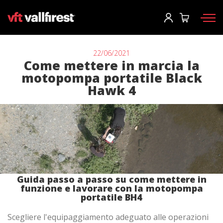
Accesso
User
*
22/06/2021
Come mettere in marcia la
motopompa portatile Black
Dispositivi di protezione
Password
*
Hawk 4
Zaino pompieri
Strumenti
Pompe e attrezzature
Accesso
Camion antincendio forestale
Hai dimenticato la tua password?
Aerial
Guida passo a passo su come mettere in
o
funzione e lavorare con la motopompa
Accessori
portatile BH4
Scegliere l'equipaggiamento adeguato alle operazioni
Crea un account