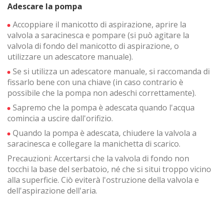
Analisi e personalizzazione
Adescare la pompa
Consentono il monitoraggio e l'analisi del comportamento
Accoppiare il manicotto di aspirazione, aprire la
degli utenti di questo sito web. Le informazioni raccolte
valvola a saracinesca e pompare (si può agitare la
tramite questo tipo di cookie vengono utilizzate per
valvola di fondo del manicotto di aspirazione, o
misurare l'attività del sito web per l'elaborazione di profili di
navigazione degli utenti al fine di introdurre miglioramenti
utilizzare un adescatore manuale).
basati sull'analisi dei dati di utilizzo effettuati dagli utenti del
servizio. Ci consentono di salvare le informazioni sulle
Se si utilizza un adescatore manuale, si raccomanda di
preferenze dell'utente per migliorare la qualità dei nostri
fissarlo bene con una chiave (in caso contrario è
servizi e offrire una migliore esperienza attraverso i
possibile che la pompa non adeschi correttamente).
prodotti consigliati.
Sapremo che la pompa è adescata quando l'acqua
Marketing e pubblicità
comincia a uscire dall'orifizio.
Quando la pompa è adescata, chiudere la valvola a
Questi cookie sono utilizzati per memorizzare informazioni
circa le preferenze e le scelte personali dell'utente
saracinesca e collegare la manichetta di scarico.
attraverso la continua osservazione delle sue abitudini di
Precauzioni: Accertarsi che la valvola di fondo non
navigazione. Grazie ad essi possiamo conoscere le
abitudini di navigazione sul sito e mostrare pubblicità
tocchi la base del serbatoio, né che si situi troppo vicino
relativa al profilo di navigazione dell'utente.
alla superficie. Ciò eviterà l'ostruzione della valvola e
dell'aspirazione dell'aria.