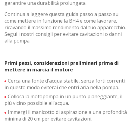
garantire una durabilità prolungata.
Continua a leggere questa guida passo a passo su
come mettere in funzione la BH4 e come lavorare,
ricavando il massimo rendimento dal tuo apparecchio.
Segui i nostri consigli per evitare cavitazioni o danni
alla pompa.
Primi passi, considerazioni preliminari prima di
Modifica i cookie
mettere in marcia il motore
Cerca una fonte d'acqua stabile, senza forti correnti;
Tecnico e funzionale
Sempre attivo
in questo modo eviterai che entri aria nella pompa.
Questo sito Web utilizza i propri cookie per raccogliere
Colloca la motopompa in un punto pianeggiante, il
informazioni al fine di migliorare i nostri servizi. Se continui
più vicino possibile all'acqua.
a navigare accetti la loro installazione. L'utente ha la
possibilità di configurare il proprio browser, potendo, se lo
Immergi il manicotto di aspirazione a una profondità
desidera, impedirne l'installazione sul proprio disco fisso,
pur tenendo presente che tale azione potrebbe causare
minima di 20 cm per evitare cavitazioni.
difficoltà nella navigazione del sito.