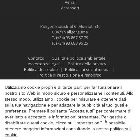
Aerial
Accessori
Polígon Industrial el Molinot, SN
08471 Vallgorguina
Salva impostazione
Accetta tutti
T.
(+34) 93 867 87 79
F.
(+34) 93 688 96 25
Contatto
Qualità e politica ambientale
Avvertenze legali
Politica della privacy
Politica dei cookie
Politica sui social media
Politica di restituzione e rimborso
Utilizziamo cookie propri e di terze parti per far funzionare il
nostro sito Web in modo sicuro e personalizzarne i contenuti. Allo
stesso modo, utilizziamo i cookie per misurare e ottenere dati
sulla tua navigazione e per adattare la pubblicità ai tuoi gusti e
preferenze. Premere il pulsante "Accetta tutti" per confermare di
aver letto e accettato le informazioni presentate. Per gestire o
disabilitare questi cookie, clicca su "Impostazioni". È possibile
ottenere maggiori informazioni consultando la nostra
politica sui
cookie
.
©2026 Vallfirest