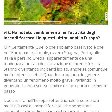
navigazione. Grazie ad essi possiamo conoscere le
abitudini di navigazione sul sito e mostrare pubblicità
relativa al profilo di navigazione dell'utente.
vft: Ha notato cambiamenti nell’attività degli
incendi forestali in questi ultimi anni in Europa?
MP: Certamente. Quello che abbiamo osservato è che
nell’Europa meridionale, ovvero Spagna, Portogallo,
Italia e persino Grecia, apparentemente c’è una
tendenza a un calo dell'attivazione di incendi forestali.
Stanno diventando incidenti isolati, anche se comunque
molto intensi e letali. Quando scoppiano, in genere
diventano un fenomeno molto grave. Parlando in
generale. L'anno scorso l’indice è stato particolarmente
basso.
Due anni fa nell’Europa settentrionale ci sono stati
molti più casi di incendi forestali che sono stati
innescati, in Scandinavia in particolare, da un livello