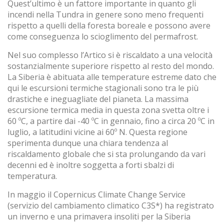
Quest’ultimo è un fattore importante in quanto gli
incendi nella Tundra in genere sono meno frequenti
rispetto a quelli della foresta boreale e possono avere
come conseguenza lo scioglimento del permafrost.
Nel suo complesso l’Artico si è riscaldato a una velocità
sostanzialmente superiore rispetto al resto del mondo.
La Siberia è abituata alle temperature estreme dato che
qui le escursioni termiche stagionali sono tra le più
drastiche e ineguagliate del pianeta. La massima
escursione termica media in questa zona svetta oltre i
60 ºC, a partire dai -40 ºC in gennaio, fino a circa 20 ºC in
luglio, a latitudini vicine ai 60º N. Questa regione
sperimenta dunque una chiara tendenza al
riscaldamento globale che si sta prolungando da vari
decenni ed è inoltre soggetta a forti sbalzi di
temperatura.
In maggio il Copernicus Climate Change Service
(servizio del cambiamento climatico C3S*) ha registrato
un inverno e una primavera insoliti per la Siberia