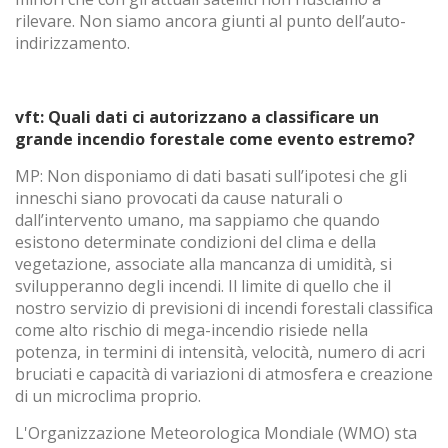
rilevare. Non siamo ancora giunti al punto dell’auto-
indirizzamento.
vft: Quali dati ci autorizzano a classificare un
grande incendio forestale come evento estremo?
MP: Non disponiamo di dati basati sull’ipotesi che gli
inneschi siano provocati da cause naturali o
dall’intervento umano, ma sappiamo che quando
esistono determinate condizioni del clima e della
vegetazione, associate alla mancanza di umidità, si
svilupperanno degli incendi. Il limite di quello che il
nostro servizio di previsioni di incendi forestali classifica
come alto rischio di mega-incendio risiede nella
Modifica i cookie
potenza, in termini di intensità, velocità, numero di acri
bruciati e capacità di variazioni di atmosfera e creazione
di un microclima proprio.
Tecnico e funzionale
Sempre attivo
L'Organizzazione Meteorologica Mondiale (WMO) sta
Questo sito Web utilizza i propri cookie per raccogliere