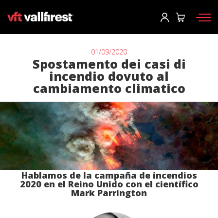
Accesso
User
*
01/09/2020
Spostamento dei casi di
incendio dovuto al
Dispositivi di protezione
Password
*
cambiamento climatico
Zaino pompieri
Strumenti
Pompe e attrezzature
Accesso
Camion antincendio forestale
Hai dimenticato la tua password?
Aerial
Hablamos de la campaña de incendios
o
2020 en el Reino Unido con el científico
Accessori
Mark Parrington
Crea un account