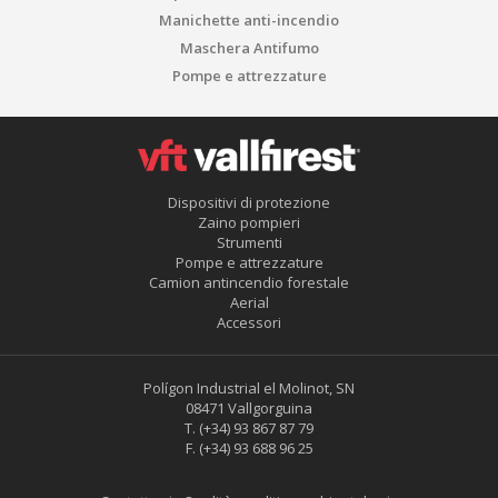
Manichette anti-incendio
Maschera Antifumo
Pompe e attrezzature
Dispositivi di protezione
Salva impostazione
Accetta tutti
Zaino pompieri
Strumenti
Pompe e attrezzature
Camion antincendio forestale
Aerial
Accessori
Polígon Industrial el Molinot, SN
08471 Vallgorguina
T.
(+34) 93 867 87 79
F.
(+34) 93 688 96 25