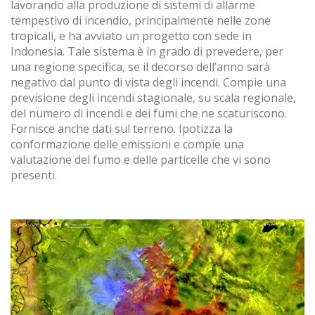
lavorando alla produzione di sistemi di allarme
informazioni al fine di migliorare i nostri servizi. Se continui
a navigare accetti la loro installazione. L'utente ha la
tempestivo di incendio, principalmente nelle zone
possibilità di configurare il proprio browser, potendo, se lo
tropicali, e ha avviato un progetto con sede in
desidera, impedirne l'installazione sul proprio disco fisso,
Indonesia. Tale sistema è in grado di prevedere, per
pur tenendo presente che tale azione potrebbe causare
difficoltà nella navigazione del sito.
una regione specifica, se il decorso dell’anno sarà
negativo dal punto di vista degli incendi. Compie una
previsione degli incendi stagionale, su scala regionale,
Analisi e personalizzazione
del numero di incendi e dei fumi che ne scaturiscono.
Consentono il monitoraggio e l'analisi del comportamento
Fornisce anche dati sul terreno. Ipotizza la
degli utenti di questo sito web. Le informazioni raccolte
conformazione delle emissioni e compie una
tramite questo tipo di cookie vengono utilizzate per
misurare l'attività del sito web per l'elaborazione di profili di
valutazione del fumo e delle particelle che vi sono
navigazione degli utenti al fine di introdurre miglioramenti
presenti.
basati sull'analisi dei dati di utilizzo effettuati dagli utenti del
servizio. Ci consentono di salvare le informazioni sulle
preferenze dell'utente per migliorare la qualità dei nostri
servizi e offrire una migliore esperienza attraverso i
prodotti consigliati.
Marketing e pubblicità
Questi cookie sono utilizzati per memorizzare informazioni
circa le preferenze e le scelte personali dell'utente
attraverso la continua osservazione delle sue abitudini di